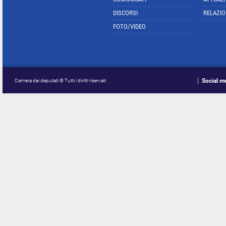
DISCORSI
RELAZIO
FOTO/VIDEO
Social m
Camera dei deputati © Tutti i diritti riservati