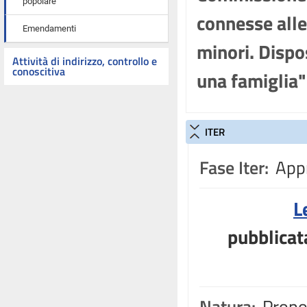
popolare
connesse alle
Emendamenti
minori. Dispos
Attività di indirizzo, controllo e
conoscitiva
una famiglia
ITER
Fase Iter:
Appr
L
pubblicat
Natura:
Propos