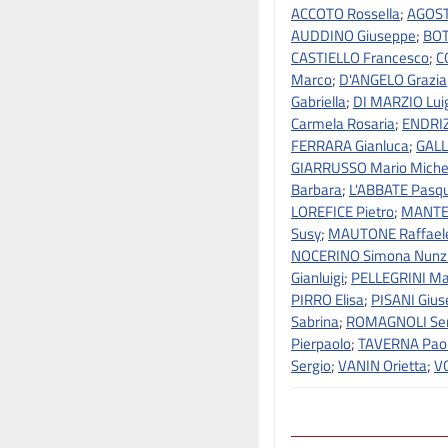
ACCOTO Rossella
;
AGOST
AUDDINO Giuseppe
;
BOT
CASTIELLO Francesco
;
C
Marco
;
D'ANGELO Grazia
Gabriella
;
DI MARZIO Lui
Carmela Rosaria
;
ENDRIZ
FERRARA Gianluca
;
GALL
GIARRUSSO Mario Miche
Barbara
;
L'ABBATE Pasq
LOREFICE Pietro
;
MANTE
Susy
;
MAUTONE Raffael
NOCERINO Simona Nunz
Gianluigi
;
PELLEGRINI Ma
PIRRO Elisa
;
PISANI Giu
Sabrina
;
ROMAGNOLI Ser
Pierpaolo
;
TAVERNA Pao
Sergio
;
VANIN Orietta
;
V