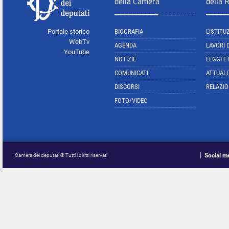
della Camera
della 
Portale storico
BIOGRAFIA
L'ISTITU
WebTv
AGENDA
LAVORI 
YouTube
NOTIZIE
LEGGI E
COMUNICATI
ATTUALI
DISCORSI
RELAZIO
FOTO/VIDEO
Social m
Camera dei deputati © Tutti i diritti riservati