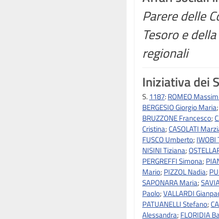
Parere delle C
Tesoro e dell
regionali
Iniziativa dei 
S.
1187
:
ROMEO Massimi
BERGESIO Giorgio Maria
BRUZZONE Francesco
;
C
Cristina
;
CASOLATI Marzi
FUSCO Umberto
;
IWOBI 
NISINI Tiziana
;
OSTELLAR
PERGREFFI Simona
;
PIA
Mario
;
PIZZOL Nadia
;
PU
SAPONARA Maria
;
SAVIA
Paolo
;
VALLARDI Gianpa
PATUANELLI Stefano
;
CA
Alessandra
;
FLORIDIA B