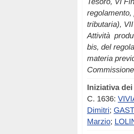
Tesoro, VI Fi
regolamento, p
tributaria), VI
Attività produ
bis, del regol
materia previd
Commissione p
Iniziativa de
C. 1636:
VIVI
Dimitri
;
GASTA
Marzio
;
LOLIN