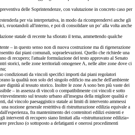
reventiva delle Soprintendenze, con valutazione in concreto caso per
stenderla per via interpretativa, in modo da ricomprendervi anche gli
ici, svuotandoli all'interno, e poi di consolidare un po’ alla volta anche
azione statale di recente ha sfiorato il tema, ammettendo qualche
tente – in questo senso non di nuova costruzione ma di rigenerazione
onsentito dai piani comunali, sopraelevazioni. Quello che richiede una
iano di recupero; l'attuale formulazione del testo approvato al Senato
ntri storici, nelle zone territoriali omogenee A, nelle altre zone dove ci
ana;
ondizionati da vincoli specifici importi dai piani regolatori
orano la qualità non solo del singolo edificio ma anche dell'ambiente
dare dignità al tessuto storico. Inoltre le zone A sono ben più vaste dei
ssibile – in assenza di vincoli o compatibilmente coi vincoli e sotto
i reinvestimento sul tessuto urbano all'insegna della migliore qualità e
nti, dal vincolo paesaggistico statale ai limiti di intervento ammessi
una nozione generale restrittiva di ristrutturazione edilizia equivale a
dall'esperienza, fra mantenimento dei contenitori edilizi esistenti e
li interventi di recupero siano limitati alla «ristrutturazione edilizia»
ere precluso (o sottoposto a defatiganti e onerosi procedimenti