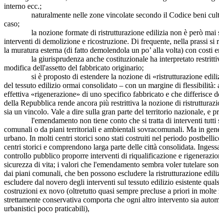
interno ecc.;
naturalmente nelle zone vincolate secondo il Codice beni culturali 
caso;
la nozione formate di ristrutturazione edilizia non è però mai stata 
interventi di demolizione e ricostruzione. Di frequente, nella prassi si 
la muratura esterna (di fatto demolendola un po’ alla volta) con costi e
la giurisprudenza anche costituzionale ha interpretato restrittivamen
modifica dell'assetto del fabbricato originario;
si è proposto di estendere la nozione di «ristrutturazione edilizia»
del tessuto edilizio ormai consolidato – con un margine di flessibilità
effettiva «rigenerazione» di uno specifico fabbricato e che differisce d
della Repubblica rende ancora più restrittiva la nozione di ristrutturazio
sia un vincolo. Vale a dire sulla gran parte del territorio nazionale, 
l'emendamento non tiene conto che si tratta di interventi tutti sogge
comunali o da piani territoriali e ambientali sovracomunali. Ma in gen
urbano. In molti centri storici sono stati costruiti nel periodo postbelli
centri storici e comprendono larga parte delle città consolidata. Ingess
controllo pubblico proporre interventi di riqualificazione e rigenerazione
sicurezza di vita; i valori che l'emendamento sembra voler tutelare sono 
dai piani comunali, che ben possono escludere la ristrutturazione ediliz
escludere dal novero degli interventi sul tessuto edilizio esistente qual
costruzioni ex novo (oltretutto quasi sempre precluse a priori in molte zo
strettamente conservativa comporta che ogni altro intervento sia autom
urbanistici poco praticabili),