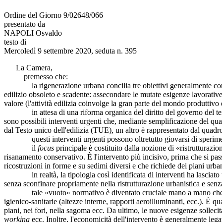
Ordine del Giorno 9/02648/066
presentato da
NAPOLI Osvaldo
testo di
Mercoledì 9 settembre 2020, seduta n. 395
La Camera,
premesso che:
la rigenerazione urbana concilia tre obiettivi generalmente condivis
edilizio obsoleto e scadente: assecondare le mutate esigenze lavorative 
valore (l'attività edilizia coinvolge la gran parte del mondo produttivo e
in attesa di una riforma organica del diritto del governo del territor
sono possibili interventi urgenti che, mediante semplificazione del qu
dal Testo unico dell'edilizia (TUE), un altro è rappresentato dal quadro
questi interventi urgenti possono oltretutto giovarsi di sperimentazio
il
focus
principale è costituito dalla nozione di «ristrutturazi
risanamento conservativo. È l'intervento più incisivo, prima che si pass
ricostruzioni in forme e su sedimi diversi e che richiede dei piani urba
in realtà, la tipologia così identificata di interventi ha lasciato un
senza sconfinare propriamente nella ristrutturazione urbanistica e senza
tale «vuoto» normativo è diventato cruciale mano a mano che le no
igienico-sanitarie (altezze interne, rapporti aeroilluminanti, ecc.). È q
piani, nei fori, nella sagoma ecc. Da ultimo, le nuove esigenze solleci
working
ecc. Inoltre, l'economicità dell'intervento è generalmente legat