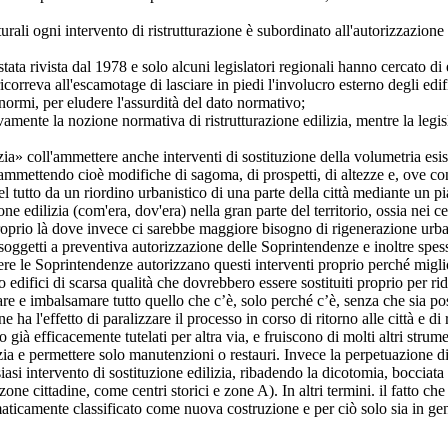
ogni intervento di ristrutturazione è subordinato all'autorizzazione p
rivista dal 1978 e solo alcuni legislatori regionali hanno cercato di e
ricorreva all'escamotage di lasciare in piedi l'involucro esterno degli edif
normi, per eludere l'assurdità del dato normativo;
te la nozione normativa di ristrutturazione edilizia, mentre la legisl
 coll'ammettere anche interventi di sostituzione della volumetria esis
: ammettendo cioè modifiche di sagoma, di prospetti, di altezze e, ove c
el tutto da un riordino urbanistico di una parte della città mediante un p
ne edilizia (com'era, dov'era) nella gran parte del territorio, ossia nei ce
e proprio là dove invece ci sarebbe maggiore bisogno di rigenerazione urb
tti a preventiva autorizzazione delle Soprintendenze e inoltre spesso c
ere le Soprintendenze autorizzano questi interventi proprio perché migli
co edifici di scarsa qualità che dovrebbero essere sostituiti proprio per ri
are e imbalsamare tutto quello che c’è, solo perché c’è, senza che sia po
 ha l'effetto di paralizzare il processo in corso di ritorno alle città e d
già efficacemente tutelati per altra via, e fruiscono di molti altri strume
ia e permettere solo manutenzioni o restauri. Invece la perpetuazione di 
siasi intervento di sostituzione edilizia, ribadendo la dicotomia, bocciata 
ne cittadine, come centri storici e zone A). In altri termini. il fatto che g
aticamente classificato come nuova costruzione e per ciò solo sia in gen