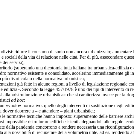
i: ridurre il consumo di suolo non ancora urbanizzato; aumentare la s
e sociali della vita di relazione nelle città. Per di più, assecondare qu
 dei servizi);
io (superando una dicotomia tutta italiana tra urbanistica-edilizia e di
adro normativo esistente e consolidato, accelerino immediatamente gli in
 più disarticolato della normativa urbanistica;
ni già fatte in alcune regioni a livello di legislazione regionale conc
one edilizia». Secondo la legge 457/1978 è uno dei tipi di intervento di r
i alla «ristrutturazione urbanistica» che si caratterizza invece per la ri
nistici
ad hoc
;
 «vuoto» normativo: quello degli interventi di sostituzione degli edifici
 dover ricorrere a – e attendere – piani urbanistici;
rmative tecniche hanno imposto: superamento delle barriere architet
uasi impossibile ristrutturare edifici esistenti adeguandoli alle regole tec
tate dalla pandemia concorrono a rendere necessaria una riconfigurazione
a alla possibilità di recuperare della volumetria utile, ad es. rendendo a