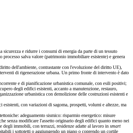
icurezza e ridurre i consumi di energia da parte di un tessuto
esto processo salva valore (patrimonio immobiliare esistente) e genera
ritto dell'ambiente, contrastante con l'evoluzione del diritto UE),
terventi di rigenerazione urbana. Un primo fronte di intervento è dato
orrente e di pianificazione urbanistica comunale, con esili positivi;
ecupero degli edifici esistenti, accanto a manutenzione, restauro,
organizzazione urbanistica con demolizione delle costruzioni esistenti e
 esistenti, con variazioni di sagoma, prospetti, volumi e altezze, ma
toniche: adeguamento sismico: risparmio energetico: misure
niche senza modificare l'assetto originario degli edifici quanto meno nei
 degli immobili, con terrazzi, residenze adatte al lavoro in
smart
bitabili i sottotetti o aggiungendo un piano o coprendo un cortile