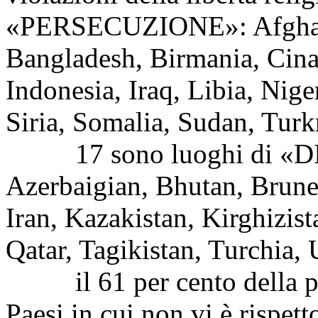
«PERSECUZIONE»: Afghanis
Bangladesh, Birmania, Cina,
Indonesia, Iraq, Libia, Niger
Siria, Somalia, Sudan, Tur
17 sono luoghi di «DI
Azerbaigian, Bhutan, Brunei
Iran, Kazakistan, Kirghizis
Qatar, Tagikistan, Turchia,
il 61 per cento della po
Paesi in cui non vi è rispetto