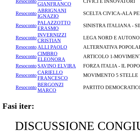
Resoconto
CIVICI E INNOVATORI
GIANFRANCO
ABRIGNANI
Resoconto
SCELTA CIVICA-ALA P
IGNAZIO
PALAZZOTTO
Resoconto
SINISTRA ITALIANA - S
ERASMO
INVERNIZZI
Resoconto
LEGA NORD E AUTONOMI
CRISTIAN
Resoconto
ALLI PAOLO
ALTERNATIVA POPOLAR
CIMBRO
Resoconto
ARTICOLO 1-MOVIMEN
ELEONORA
Resoconto
SAVINO ELVIRA
FORZA ITALIA - IL PO
CARIELLO
Resoconto
MOVIMENTO 5 STELLE
FRANCESCO
BERGONZI
Resoconto
PARTITO DEMOCRATIC
MARCO
Fasi iter:
DISCUSSIONE CONGIUN