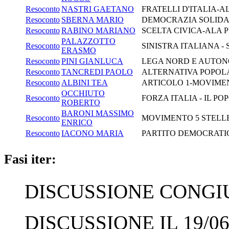
Resoconto
NASTRI GAETANO
FRATELLI D'ITALIA-
Resoconto
SBERNA MARIO
DEMOCRAZIA SOLIDA
Resoconto
RABINO MARIANO
SCELTA CIVICA-ALA 
PALAZZOTTO
Resoconto
SINISTRA ITALIANA - 
ERASMO
Resoconto
PINI GIANLUCA
LEGA NORD E AUTONOM
Resoconto
TANCREDI PAOLO
ALTERNATIVA POPOLA
Resoconto
ALBINI TEA
ARTICOLO 1-MOVIME
OCCHIUTO
Resoconto
FORZA ITALIA - IL P
ROBERTO
BARONI MASSIMO
Resoconto
MOVIMENTO 5 STELL
ENRICO
Resoconto
IACONO MARIA
PARTITO DEMOCRATI
Fasi iter:
DISCUSSIONE CONGIUN
DISCUSSIONE IL 19/06