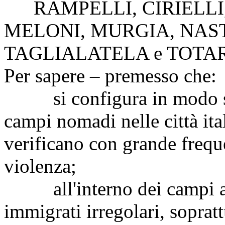
RAMPELLI
,
CIRIELLI
MELONI
,
MURGIA
,
NAS
TAGLIALATELA
e
TOTA
Per sapere – premesso che:
si configura in modo semp
campi nomadi nelle città ital
verificano con grande freque
violenza;
all'interno dei campi au
immigrati irregolari, soprat