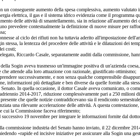
 un conseguente aumento della spesa complessiva, aumento valutato in
gia elettrica, il gas e il sistema idrico evidenzia come il programma q
amento delle attività di smantellamento, sia in relazione all'aumento dei
tuno prevedere contestualmente la definizione di nuove misure per raffor
ssa;
se al ciclo dei rifiuti non ha tuttavia aderito all'impostazione dell'am
in stessa, la lentezza del procedere delle attività e le dilatazioni dei te
ei costi;
ato, Riccardo Casale, separatamente auditi dalla commissione, hanno da
a Sogin aveva trasmesso un'immagine positiva di un'azienda coesa, che
e che attende alla loro attuazione con razionale, giustificato ottimismo;
endere successivamente, e non senza qualche comprensibile disappunto, 
ione, informazioni più dettagliate e ben diverse da quelle fornite alla s
l Senato. In quella occasione, il dottor Casale aveva comunicato, o com
driennio 2014-2017, riduzione complessivamente pari a 250 milioni di
nte che quelle notizie contraddicevano sia il rendiconto semestrale d
nziata una rilevante accelerazione delle attività. A questa contestazione,
iche cui la Commissione faceva riferimento;
essivo 19 novembre per integrare le informazioni fornite dal dottor Cas
commissione industria del Senato hanno inviato, il 22 dicembre 2014, u
dendo «rapide ed incisive iniziative per assicurare alla Sogin una gestio