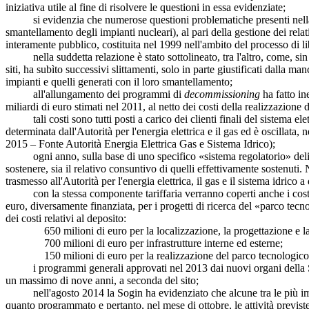
iniziativa utile al fine di risolvere le questioni in essa evidenziate;
si evidenzia che numerose questioni problematiche presenti nella rel
smantellamento degli impianti nucleari), al pari della gestione dei relati
interamente pubblico, costituita nel 1999 nell'ambito del processo di li
nella suddetta relazione è stato sottolineato, tra l'altro, come, sin d
siti, ha subìto successivi slittamenti, solo in parte giustificati dalla m
impianti e quelli generati con il loro smantellamento;
all'allungamento dei programmi di
decommissioning
ha fatto in
miliardi di euro stimati nel 2011, al netto dei costi della realizzazione 
tali costi sono tutti posti a carico dei clienti finali del sistema el
determinata dall'Autorità per l'energia elettrica e il gas ed è oscillat
2015 – Fonte Autorità Energia Elettrica Gas e Sistema Idrico);
ogni anno, sulla base di uno specifico «sistema regolatorio» deliberat
sostenere, sia il relativo consuntivo di quelli effettivamente sostenut
trasmesso all'Autorità per l'energia elettrica, il gas e il sistema idrico
con la stessa componente tariffaria verranno coperti anche i costi di re
euro, diversamente finanziata, per i progetti di ricerca del «parco tec
dei costi relativi al deposito:
650 milioni di euro per la localizzazione, la progettazione e la r
700 milioni di euro per infrastrutture interne ed esterne;
150 milioni di euro per la realizzazione del parco tecnologico
i programmi generali approvati nel 2013 dai nuovi organi della Sog
un massimo di nove anni, a seconda del sito;
nell'agosto 2014 la Sogin ha evidenziato che alcune tra le più importa
quanto programmato e pertanto, nel mese di ottobre, le attività previste