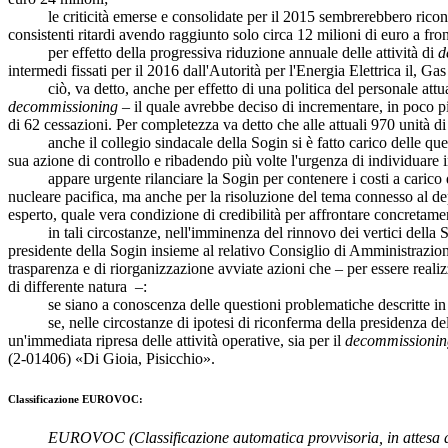
le criticità emerse e consolidate per il 2015 sembrerebbero riconferm
consistenti ritardi avendo raggiunto solo circa 12 milioni di euro a fron
per effetto della progressiva riduzione annuale delle attività di
d
intermedi fissati per il 2016 dall'Autorità per l'Energia Elettrica il, Ga
ciò, va detto, anche per effetto di una politica del personale attuata 
decommissioning
– il quale avrebbe deciso di incrementare, in poco pi
di 62 cessazioni. Per completezza va detto che alle attuali 970 unità d
anche il collegio sindacale della Sogin si è fatto carico delle questi
sua azione di controllo e ribadendo più volte l'urgenza di individuare
appare urgente rilanciare la Sogin per contenere i costi a carico dell'
nucleare pacifica, ma anche per la risoluzione del tema connesso al depo
esperto, quale vera condizione di credibilità per affrontare concretam
in tali circostanze, nell'imminenza del rinnovo dei vertici della Socie
presidente della Sogin insieme al relativo Consiglio di Amministrazi
trasparenza e di riorganizzazione avviate azioni che – per essere real
di differente natura –:
se siano a conoscenza delle questioni problematiche descritte in prem
se, nelle circostanze di ipotesi di riconferma della presidenza della S
un'immediata ripresa delle attività operative, sia per il
decommissionin
(2-01406) «
Di Gioia
,
Pisicchio
».
Classificazione EUROVOC:
EUROVOC
(Classificazione automatica provvisoria, in attesa 