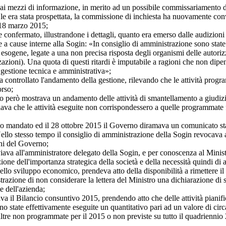
ai mezzi di informazione, in merito ad un possibile commissariamento d
era stata prospettata, la commissione di inchiesta ha nuovamente convo
l 18 marzo 2015;
fermato, illustrandone i dettagli, quanto era emerso dalle audizioni i
e a cause interne alla Sogin: «In consiglio di amministrazione sono state 
e esogene, legate a una non precisa risposta degli organismi delle autori
azioni). Una quota di questi ritardi è imputabile a ragioni che non dipe
 gestione tecnica e amministrativa»;
ntrollato l'andamento della gestione, rilevando che le attività progra
orso;
ò mostrava un andamento delle attività di smantellamento a giudizio d
ava che le attività eseguite non corrispondessero a quelle programmate f
mandato ed il 28 ottobre 2015 il Governo diramava un comunicato stam
Nello stesso tempo il consiglio di amministrazione della Sogin revocava a
oni del Governo;
a all'amministratore delegato della Sogin, e per conoscenza al Ministro
one dell'importanza strategica della società e della necessità quindi di a
llo sviluppo economico, prendeva atto della disponibilità a rimettere il 
trazione di non considerare la lettera del Ministro una dichiarazione di 
e dell'azienda;
 Bilancio consuntivo 2015, prendendo atto che delle attività pianifica
no state effettivamente eseguite un quantitativo pari ad un valore di circ
altre non programmate per il 2015 o non previste su tutto il quadriennio 20