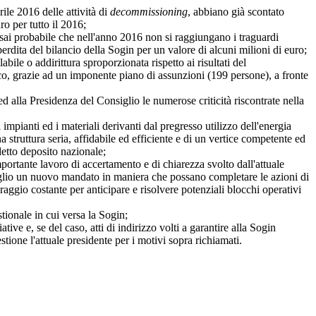
le 2016 delle attività di
decommissioning
, abbiano già scontato
ro per tutto il 2016;
sai probabile che nell'anno 2016 non si raggiungano i traguardi
 perdita del bilancio della Sogin per un valore di alcuni milioni di euro;
le o addirittura sproporzionata rispetto ai risultati del
ico, grazie ad un imponente piano di assunzioni (199 persone), a fronte
alla Presidenza del Consiglio le numerose criticità riscontrate nella
pianti ed i materiali derivanti dal pregresso utilizzo dell'energia
 struttura seria, affidabile ed efficiente e di un vertice competente ed
detto deposito nazionale;
portante lavoro di accertamento e di chiarezza svolto dall'attuale
iglio un nuovo mandato in maniera che possano completare le azioni di
ggio costante per anticipare e risolvere potenziali blocchi operativi
ionale in cui versa la Sogin;
e e, se del caso, atti di indirizzo volti a garantire alla Sogin
tione l'attuale presidente per i motivi sopra richiamati.