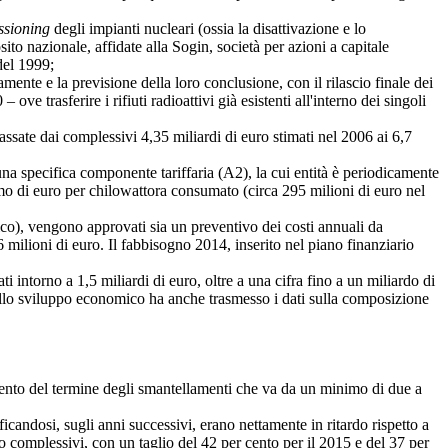
sioning
degli impianti nucleari (ossia la disattivazione e lo
sito nazionale, affidate alla Sogin, società per azioni a capitale
del 1999;
ente e la previsione della loro conclusione, con il rilascio finale dei
ve trasferire i rifiuti radioattivi già esistenti all'interno dei singoli
ssate dai complessivi 4,35 miliardi di euro stimati nel 2006 ai 6,7
na specifica componente tariffaria (A2), la cui entità è periodicamente
simo di euro per chilowattora consumato (circa 295 milioni di euro nel
ico), vengono approvati sia un preventivo dei costi annuali da
 milioni di euro. Il fabbisogno 2014, inserito nel piano finanziario
 intorno a 1,5 miliardi di euro, oltre a una cifra fino a un miliardo di
 dello sviluppo economico ha anche trasmesso i dati sulla composizione
nto del termine degli smantellamenti che va da un minimo di due a
candosi, sugli anni successivi, erano nettamente in ritardo rispetto a
ro complessivi, con un taglio del 42 per cento per il 2015 e del 37 per