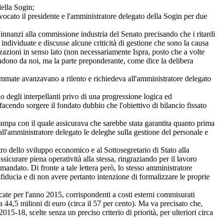
ella Sogin;
cato il presidente e l'amministratore delegato della Sogin per due
nnanzi alla commissione industria del Senato precisando che i ritardi
individuate e discusse alcune criticità di gestione che sono la causa
zzazioni in senso lato (non necessariamente Ispra, posto che a volte
ndono da noi, ma la parte preponderante, come dice la delibera
mmate avanzavano a rilento e richiedeva all'amministratore delegato
egli interpellanti privo di una progressione logica ed
acendo sorgere il fondato dubbio che l'obiettivo di bilancio fissato
pa con il quale assicurava che sarebbe stata garantita quanto prima
ll'amministratore delegato le deleghe sulla gestione del personale e
 dello sviluppo economico e al Sottosegretario di Stato alla
ssicurare piena operatività alla stessa, ringraziando per il lavoro
mandato. Di fronte a tale lettera però, lo stesso amministratore
sfiducia e di non avere pertanto intenzione di formalizzare le proprie
te per l'anno 2015, corrispondenti a costi esterni commisurati
a 44,5 milioni di euro (circa il 57 per cento). Ma va precisato che,
15-18, scelte senza un preciso criterio di priorità, per ulteriori circa