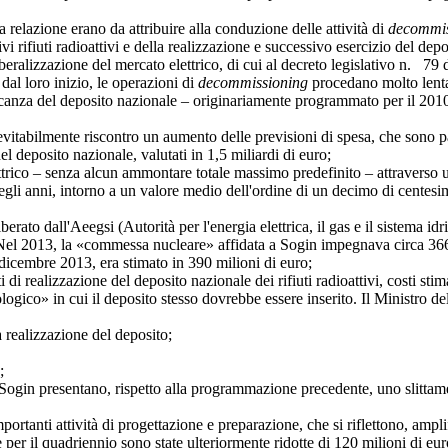
azione erano da attribuire alla conduzione delle attività di
decommis
vi rifiuti radioattivi e della realizzazione e successivo esercizio del depo
beralizzazione del mercato elettrico, di cui al decreto legislativo n. 79 
al loro inizio, le operazioni di
decommissioning
procedano molto lentam
ancanza del deposito nazionale – originariamente programmato per il 2010 – o
evitabilmente riscontro un aumento delle previsioni di spesa, che sono pa
del deposito nazionale, valutati in 1,5 miliardi di euro;
ettrico – senza alcun ammontare totale massimo predefinito – attraverso u
a, negli anni, intorno a un valore medio dell'ordine di un decimo di cente
o dall'Aeegsi (Autorità per l'energia elettrica, il gas e il sistema idr
i. Nel 2013, la «commessa nucleare» affidata a Sogin impegnava circa 366
 a dicembre 2013, era stimato in 390 milioni di euro;
alizzazione del deposito nazionale dei rifiuti radioattivi, costi stimati
nologico» in cui il deposito stesso dovrebbe essere inserito. Il Ministro
ealizzazione del deposito;
;
in presentano, rispetto alla programmazione precedente, uno slittame
nti attività di progettazione e preparazione, che si riflettono, amplifi
 per il quadriennio sono state ulteriormente ridotte di 120 milioni di eu