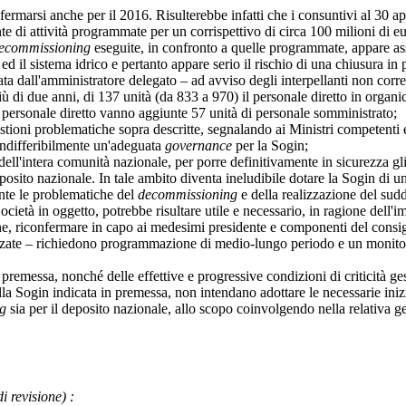
arsi anche per il 2016. Risulterebbe infatti che i consuntivi al 30 apri
te di attività programmate per un corrispettivo di circa 100 milioni di eu
ecommissioning
eseguite, in confronto a quelle programmate, appare as
s ed il sistema idrico e pertanto appare serio il rischio di una chiusura in
dall'amministratore delegato – ad avviso degli interpellanti non correlabi
ù di due anni, di 137 unità (da 833 a 970) il personale diretto in organ
i personale diretto vanno aggiunte 57 unità di personale somministrato;
oni problematiche sopra descritte, segnalando ai Ministri competenti ed 
 indifferibilmente un'adeguata
governance
per la Sogin;
intera comunità nazionale, per porre definitivamente in sicurezza gli im
sito nazionale. In tale ambito diventa ineludibile dotare la Sogin di una
ente le problematiche del
decommissioning
e della realizzazione del sud
tà in oggetto, potrebbe risultare utile e necessario, in ragione dell'im
one, riconfermare in capo ai medesimi presidente e componenti del cons
izzate – richiedono programmazione di medio-lungo periodo e un monitora
essa, nonché delle effettive e progressive condizioni di criticità gest
ogin indicata in premessa, non intendano adottare le necessarie iniziativ
g
sia per il deposito nazionale, allo scopo coinvolgendo nella relativa ges
di revisione)
: