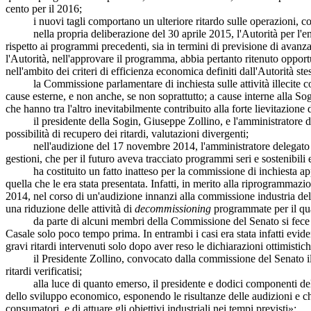
cento per il 2016;
i nuovi tagli comportano un ulteriore ritardo sulle operazioni, con
nella propria deliberazione del 30 aprile 2015, l'Autorità per l'ener
rispetto ai programmi precedenti, sia in termini di previsione di avanz
l'Autorità, nell'approvare il programma, abbia pertanto ritenuto oppor
nell'ambito dei criteri di efficienza economica definiti dall'Autorità ste
la Commissione parlamentare di inchiesta sulle attività illecite connes
cause esterne, e non anche, se non soprattutto; a cause interne alla Sog
che hanno tra l'altro inevitabilmente contribuito alla forte lievitazione d
il presidente della Sogin, Giuseppe Zollino, e l'amministratore deleg
possibilità di recupero dei ritardi, valutazioni divergenti;
nell'audizione del 17 novembre 2014, l'amministratore delegato dell
gestioni, che per il futuro aveva tracciato programmi seri e sostenibili 
ha costituito un fatto inatteso per la commissione di inchiesta appr
quella che le era stata presentata. Infatti, in merito alla riprogrammaz
2014, nel corso di un'audizione innanzi alla commissione industria de
una riduzione delle attività di
decommissioning
programmate per il qua
da parte di alcuni membri della Commissione del Senato si fece prese
Casale solo poco tempo prima. In entrambi i casi era stata infatti evide
gravi ritardi intervenuti solo dopo aver reso le dichiarazioni ottimist
il Presidente Zollino, convocato dalla commissione del Senato il succ
ritardi verificatisi;
alla luce di quanto emerso, il presidente e dodici componenti della 
dello sviluppo economico, esponendo le risultanze delle audizioni e chie
consumatori, e di attuare gli obiettivi industriali nei tempi previsti»;