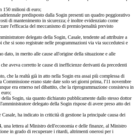
 150 milioni di euro;
uadriennale predisposto dalla Sogin presenti un quadro peggiorativo
 costi di mantenimento in sicurezza; è inoltre evidenziato come
zare l'efficacia del meccanismo di premio/penalità previsto
ministratore delegato della Sogin, Casale, tendente ad attribuire a
mpi che si sono registrate nelle programmazioni via via succedutesi e
to, in merito alle cause all'origine della situazione e alle
 aveva corretto le cause di inefficienze derivanti da precedenti
che la realtà già in atto nella Sogin era assai più complessa di
tessa Commissione erano state date solo sei giorni prima, l'11 novembre
unque era emerso nel dibattito, che la riprogrammazione consisteva in
 euro;
ella Sogin, sia quanto dichiarato pubblicamente dallo stesso dottor
 l'amministratore delegato della Sogin rispose di avere preso atto dei
ale, ha indicato in criticità di gestione la principale causa dei
na lettera al Ministro dell'economia e delle finanze, al Ministro
ne in grado di recuperare i ritardi, altrimenti onerosi per i