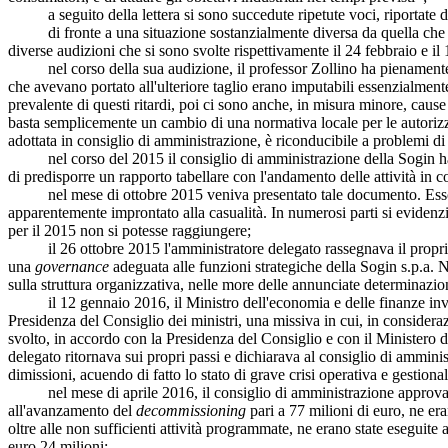
a seguito della lettera si sono succedute ripetute voci, riportate d
di fronte a una situazione sostanzialmente diversa da quella che le 
diverse audizioni che si sono svolte rispettivamente il 24 febbraio e i
nel corso della sua audizione, il professor Zollino ha pienamente con
che avevano portato all'ulteriore taglio erano imputabili essenzialment
prevalente di questi ritardi, poi ci sono anche, in misura minore, caus
basta semplicemente un cambio di una normativa locale per le autorizz
adottata in consiglio di amministrazione, è riconducibile a problemi di
nel corso del 2015 il consiglio di amministrazione della Sogin ha co
di predisporre un rapporto tabellare con l'andamento delle attività in c
nel mese di ottobre 2015 veniva presentato tale documento. Esso per
apparentemente improntato alla casualità. In numerosi parti si evidenzi
per il 2015 non si potesse raggiungere;
il 26 ottobre 2015 l'amministratore delegato rassegnava il proprio 
una
governance
adeguata alle funzioni strategiche della Sogin s.p.a. 
sulla struttura organizzativa, nelle more delle annunciate determinazi
il 12 gennaio 2016, il Ministro dell'economia e delle finanze inviav
Presidenza del Consiglio dei ministri, una missiva in cui, in considerazi
svolto, in accordo con la Presidenza del Consiglio e con il Ministero de
delegato ritornava sui propri passi e dichiarava al consiglio di amminis
dimissioni, acuendo di fatto lo stato di grave crisi operativa e gestional
nel mese di aprile 2016, il consiglio di amministrazione approvava il
all'avanzamento del
decommissioning
pari a 77 milioni di euro, ne era
oltre alle non sufficienti attività programmate, ne erano state eseguite 
euro 24 milioni;