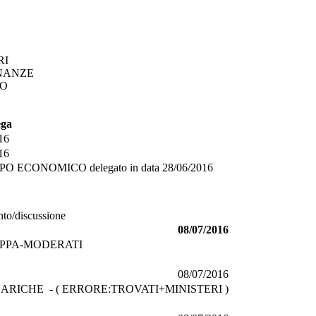
RI
INANZE
CO
ega
16
16
PPO ECONOMICO
delegato in data
28/06/2016
nto/discussione
08/07/2016
PPA-MODERATI
08/07/2016
RICHE - ( ERRORE:TROVATI+MINISTERI )