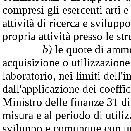
compresi gli esercenti arti e
attività di ricerca e svilupp
propria attività presso le s
b)
le quote di ammo
acquisizione o utilizzazione 
laboratorio, nei limiti dell'
dall'applicazione dei coeffic
Ministro delle finanze 31 d
misura e al periodo di utilizz
sviluppo e comunque con un 