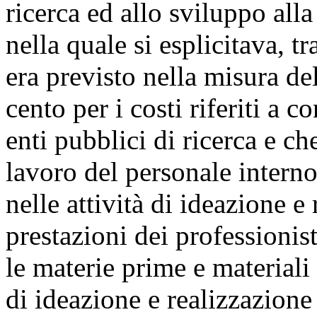
ricerca ed allo sviluppo alla
nella quale si esplicitava, tr
era previsto nella misura de
cento per i costi riferiti a c
enti pubblici di ricerca e ch
lavoro del personale interno 
nelle attività di ideazione e 
prestazioni dei professionisti 
le materie prime e materiali
di ideazione e realizzazione 