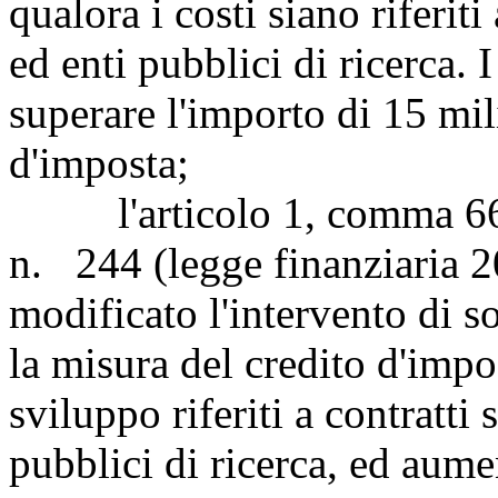
qualora i costi siano riferiti
ed enti pubblici di ricerca.
superare l'importo di 15 mil
d'imposta;
l'articolo 1, comma 66, 
n. 244 (legge finanziaria 
modificato l'intervento di s
la misura del credito d'impos
sviluppo riferiti a contratti 
pubblici di ricerca, ed aume