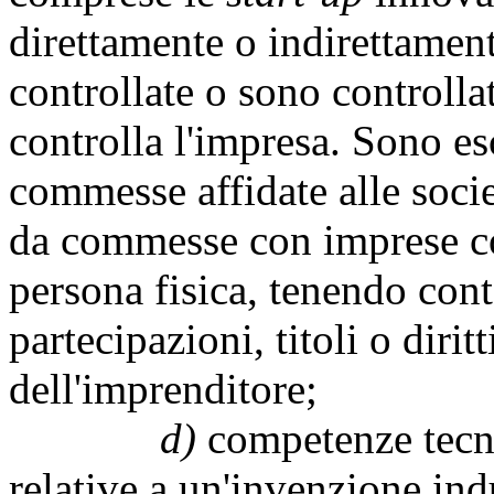
direttamente o indirettamen
controllate o sono controllat
controlla l'impresa. Sono esc
commesse affidate alle socie
da commesse con imprese co
persona fisica, tenendo cont
partecipazioni, titoli o dirit
dell'imprenditore;
d)
competenze tecni
relative a un'invenzione ind