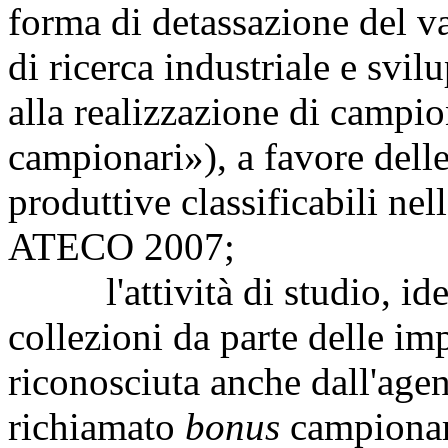
forma di detassazione del va
di ricerca industriale e svi
alla realizzazione di campio
campionari»), a favore dell
produttive classificabili nel
ATECO 2007;
l'attività di studio, idea
collezioni da parte delle im
riconosciuta anche dall'agen
richiamato
bonus
campionari