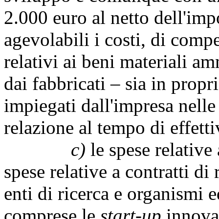
2.000 euro al netto dell'im
agevolabili i costi, di comp
relativi ai beni materiali am
dai fabbricati – sia in prop
impiegati dall'impresa nelle 
relazione al tempo di effetti
c)
le spese relative 
spese relative a contratti di 
enti di ricerca e organismi e
comprese le
start-up
innovat