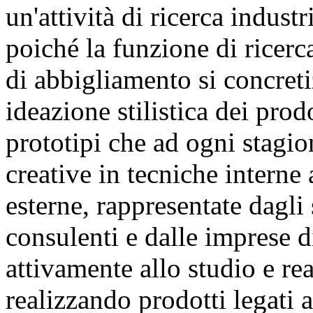
un'attività di ricerca indust
poiché la funzione di ricerc
di abbigliamento si concretiz
ideazione stilistica dei prod
prototipi che ad ogni stagio
creative in tecniche interne a
esterne, rappresentate dagli 
consulenti e dalle imprese 
attivamente allo studio e rea
realizzando prodotti legati 