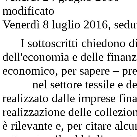
modificato
Venerdì 8 luglio 2016, sedu
I sottoscritti chiedono di
dell'economia e delle finanz
economico
, per sapere – pr
nel settore tessile e del
realizzato dalle imprese fina
realizzazione delle collezio
è rilevante e, per citare alc