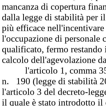
mancanza di copertura finanz
dalla legge di stabilità per 
più efficace nell'incentivare
l'occupazione di personale 
qualificato, fermo restando 
calcolo dell'agevolazione d
l'articolo 1, comma 35, 
n. 190 (legge di stabilità 2
l'articolo 3 del decreto-le
il quale è stato introdotto il