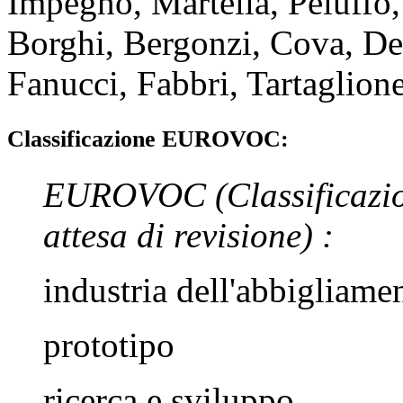
Impegno
,
Martella
,
Peluffo
Borghi
,
Bergonzi
,
Cova
,
De
Fanucci
,
Fabbri
,
Tartaglion
Classificazione EUROVOC:
EUROVOC
(Classificazi
attesa di revisione)
:
industria dell'abbigliame
prototipo
ricerca e sviluppo