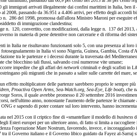
mente diminuito, passando dal 60,9 per cento nel 2013 al 38 per cento reg
i immigrati arrivati illegalmente dai confini marittimi in Italia, ben il 
8, passando da 36.951 a 4.406 arrivi, per effetto degli accordi bilater
o n. 286 del 1998, promossa dall'allora Ministro Maroni per eseguire effe
osiddetto di immigrazione clandestina;
 120, convertito, con modificazioni, dalla legge n. 137 del 2013, al f
n materia di pene detentive non carcerarie e di riforma del sistema s
Italia ne risultavano funzionanti solo 5, con una presenza al loro inte
tosegnalamento in Italia vi sono Nigeria, Guinea, Gambia, Costa d'A
one tra le partenze e i decessi durante la traversata del Mediterraneo,
ate che blocchino tali flussi, salvando così numerose vite umane;
rre impedire che gli affari dei
network
criminali e degli scafisti in L
i costringano più migranti che in passato a salire sulle carrette del mar
ffetto moltiplicatore delle partenze sarebbero proprio le sempre più n
hildren, Proactiva Open Arms, Sea-Watch.org, Sea-Eye, Life boat
), che n
George Soros, il quale avrebbe promesso il 20 settembre 2016 investimenti
ell'ultimo anno, nonostante l'aumento delle partenze le chiamate alle
le ONG e sapendo di poter contare sul loro intervento, hanno incrementa
l 2015 con il criptico fine di «smantellare il modello di
business
de
gli Esteri europei per un ulteriore anno, di fatto si limita a raccogliere
denza l'operazione Mare Nostrum, favorendo, invece, e incoraggiando i fl
 tra il Governo italiano e il Governo libico guidato da Fayez al-Sarraj si