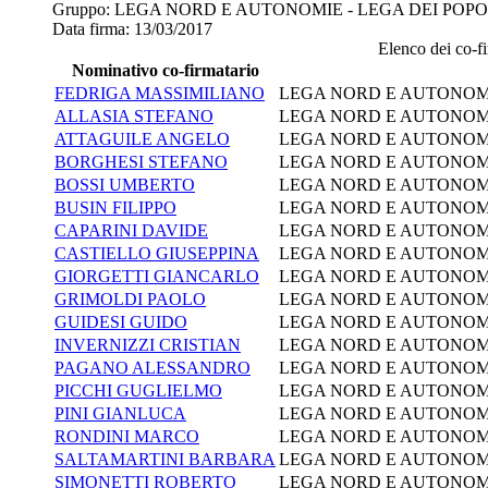
Gruppo:
LEGA NORD E AUTONOMIE - LEGA DEI POPOL
Data firma:
13/03/2017
Elenco dei co-fir
Nominativo co-firmatario
FEDRIGA MASSIMILIANO
LEGA NORD E AUTONOMIE
ALLASIA STEFANO
LEGA NORD E AUTONOMIE
ATTAGUILE ANGELO
LEGA NORD E AUTONOMIE
BORGHESI STEFANO
LEGA NORD E AUTONOMIE
BOSSI UMBERTO
LEGA NORD E AUTONOMIE
BUSIN FILIPPO
LEGA NORD E AUTONOMIE
CAPARINI DAVIDE
LEGA NORD E AUTONOMIE
CASTIELLO GIUSEPPINA
LEGA NORD E AUTONOMIE
GIORGETTI GIANCARLO
LEGA NORD E AUTONOMIE
GRIMOLDI PAOLO
LEGA NORD E AUTONOMIE
GUIDESI GUIDO
LEGA NORD E AUTONOMIE
INVERNIZZI CRISTIAN
LEGA NORD E AUTONOMIE
PAGANO ALESSANDRO
LEGA NORD E AUTONOMIE
PICCHI GUGLIELMO
LEGA NORD E AUTONOMIE
PINI GIANLUCA
LEGA NORD E AUTONOMIE
RONDINI MARCO
LEGA NORD E AUTONOMIE
SALTAMARTINI BARBARA
LEGA NORD E AUTONOMIE
SIMONETTI ROBERTO
LEGA NORD E AUTONOMIE