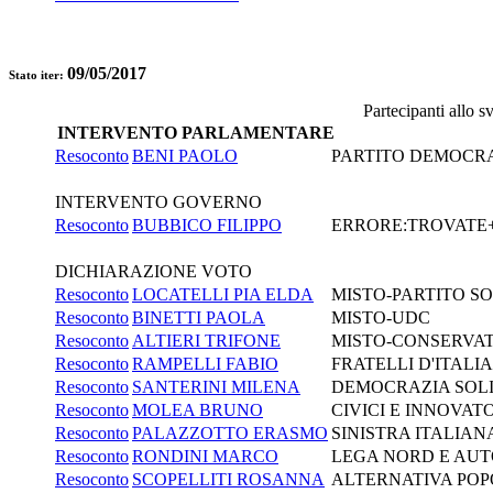
09/05/2017
Stato iter:
Partecipanti allo 
INTERVENTO PARLAMENTARE
Resoconto
BENI PAOLO
PARTITO DEMOCR
INTERVENTO GOVERNO
Resoconto
BUBBICO FILIPPO
ERRORE:TROVATE+C
DICHIARAZIONE VOTO
Resoconto
LOCATELLI PIA ELDA
MISTO-PARTITO SOC
Resoconto
BINETTI PAOLA
MISTO-UDC
Resoconto
ALTIERI TRIFONE
MISTO-CONSERVAT
Resoconto
RAMPELLI FABIO
FRATELLI D'ITAL
Resoconto
SANTERINI MILENA
DEMOCRAZIA SOL
Resoconto
MOLEA BRUNO
CIVICI E INNOVAT
Resoconto
PALAZZOTTO ERASMO
SINISTRA ITALIANA
Resoconto
RONDINI MARCO
LEGA NORD E AUTO
Resoconto
SCOPELLITI ROSANNA
ALTERNATIVA POP