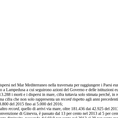
si nel Mar Mediterraneo nella traversata per raggiungere i Paesi europ
o a Lampedusa a cui seguirono azioni del Governo e delle istituzioni euro
.288 i morti e i dispersi in mare, cifra tuttavia solo stimata perché, in 
 cifra che non solo rappresenta un
record
rispetto agli anni precedent
3.800 del 2015 fino ai 5.000 del 2016;
altro
record
, quello di arrivi via mare, oltre 181.436 dai 42.925 del 2013
a Convenzione di Ginevra, è passato dal 13 per cento nel 2013 al 5 per cen