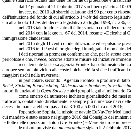
quali è stata riconosciuta una delle tre forme di protezione è drastica
o
dal 1
gennaio al 21 febbraio 2017 sarebbero già circa 10.070 gl
invece, nel 2010 gli sbarchi calarono del 90 per cento rispetto al 200
dell'istituzione del fondo di cui all'articolo 14-
bis
del decreto legislativ
cui all'articolo 10-
bis
del decreto legislativo 25 luglio 1998, n. 286, c
nel 2013 tale fondo è stato di fatto svuotato con il decreto-legge n.
nel 2014 con la legge n. 67 del 2014, recante «Deleghe al Governo i
immigrazione clandestina;
nel 2015 degli 11 centri di identificazione ed espulsione presenti in 
nel 2016 tra i Paesi di origine degli immigrati al momento del fo
i dati riportati in premessa confermano che, per la stretta correlazi
pericolose e che, invece, occorre adottare misure ed iniziative immedi
recentemente la stessa agenzia Frontex ha sottolineato che «occo
europee sempre più vicino alle coste libiche: ciò fa si che i trafficant
maggiori rischi nella traversata;
in particolare, secondo l'Agenzia Frontex, a produrre di fatto un e
Rettet, Stichting Bootvluchting, Médecins sans frontières, Save the c
propri finanziatori la
Open Society
e altri gruppi legati al milionario 
come emerso da numerose inchieste giornalistiche dei mesi scorsi, n
trafficanti, contattando direttamente le sempre più numerose navi del
decessi in mare sarebbero passati da 3.100 a 5.000 circa nel 2016;
l'operazione Sophia, la missione navale EuNavFor Med lanciata ne
cui mandato è stato esteso nel giugno 2016 dal Consiglio dei ministri de
le flotte delle operazioni Triton (Ue-Frontex) e Mare Sicuro e in prece
le misure previste dal
memorandum
siglato il 2 febbraio 2017