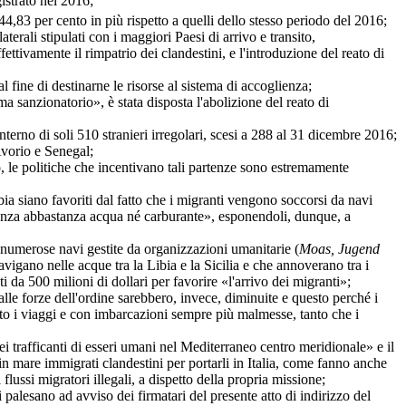
istrato nel 2016;
44,83 per cento in più rispetto a quelli dello stesso periodo del 2016;
ali stipulati con i maggiori Paesi di arrivo e transito,
ttivamente il rimpatrio dei clandestini, e l'introduzione del reato di
ine di destinarne le risorse al sistema di accoglienza;
anzionatorio», è stata disposta l'abolizione del reato di
rno di soli 510 stranieri irregolari, scesi a 288 al 31 dicembre 2016;
vorio e Senegal;
 le politiche che incentivano tali partenze sono estremamente
ibia siano favoriti dal fatto che i migranti vengono soccorsi da navi
e, senza abbastanza acqua né carburante», esponendoli, dunque, a
umerose navi gestite da organizzazioni umanitarie (
Moas, Jugend
avigano nelle acque tra la Libia e la Sicilia e che annoverano tra i
 da 500 milioni di dollari per favorire «l'arrivo dei migranti»;
 forze dell'ordine sarebbero, invece, diminuite e questo perché i
to i viaggi e con imbarcazioni sempre più malmesse, tanto che i
i trafficanti di esseri umani nel Mediterraneo centro meridionale» e il
 in mare immigrati clandestini per portarli in Italia, come fanno anche
ussi migratori illegali, a dispetto della propria missione;
 palesano ad avviso dei firmatari del presente atto di indirizzo del