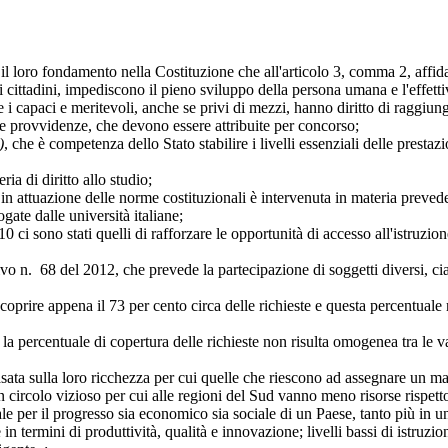
oro fondamento nella Costituzione che all'articolo 3, comma 2, affida 
 cittadini, impediscono il pieno sviluppo della persona umana e l'effettiva
he i capaci e meritevoli, anche se privi di mezzi, hanno diritto di raggiung
ltre provvidenze, che devono essere attribuite per concorso;
)
, che è competenza dello Stato stabilire i livelli essenziali delle prestazi
a di diritto allo studio;
azione delle norme costituzionali è intervenuta in materia prevedendo 
gate dalle università italiane;
 sono stati quelli di rafforzare le opportunità di accesso all'istruzion
n. 68 del 2012, che prevede la partecipazione di soggetti diversi, cia
rire appena il 73 per cento circa delle richieste e questa percentuale 
centuale di copertura delle richieste non risulta omogenea tra le varie 
a sulla loro ricchezza per cui quelle che riescono ad assegnare un ma
n circolo vizioso per cui alle regioni del Sud vanno meno risorse rispett
 il progresso sia economico sia sociale di un Paese, tanto più in un'
n termini di produttività, qualità e innovazione; livelli bassi di istruzio