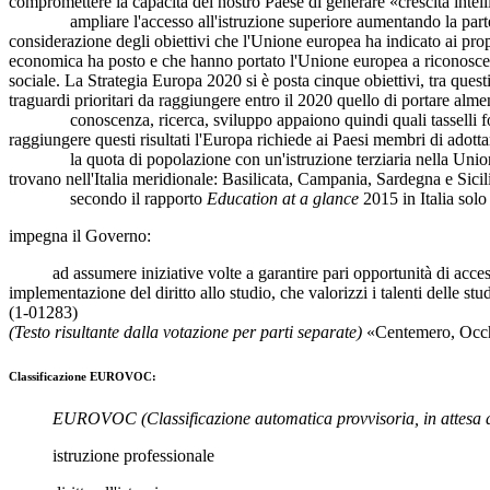
compromettere la capacità del nostro Paese di generare «crescita intell
ampliare l'accesso all'istruzione superiore aumentando la partecipaz
considerazione degli obiettivi che l'Unione europea ha indicato ai prop
economica ha posto e che hanno portato l'Unione europea a riconoscere l
sociale. La Strategia Europa 2020 si è posta cinque obiettivi, tra ques
traguardi prioritari da raggiungere entro il 2020 quello di portare alm
conoscenza, ricerca, sviluppo appaiono quindi quali tasselli fondam
raggiungere questi risultati l'Europa richiede ai Paesi membri di adottar
la quota di popolazione con un'istruzione terziaria nella Unione eur
trovano nell'Italia meridionale: Basilicata, Campania, Sardegna e Sicil
secondo il rapporto
Education at a glance
2015 in Italia solo
impegna il Governo:
ad assumere iniziative volte a garantire pari opportunità di accesso all
implementazione del diritto allo studio, che valorizzi i talenti delle stu
(1-01283)
(Testo risultante dalla votazione per parti separate)
«
Centemero
,
Occ
Classificazione EUROVOC:
EUROVOC
(Classificazione automatica provvisoria, in attesa 
istruzione professionale