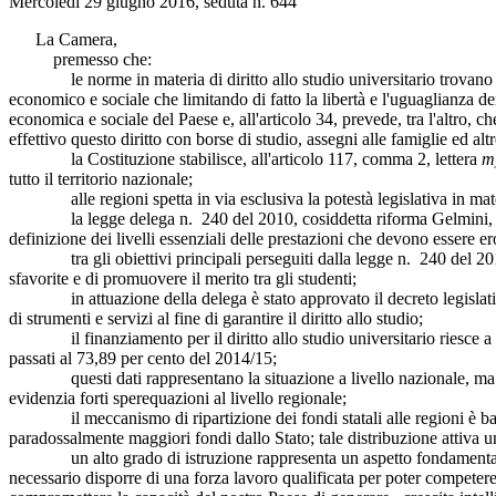
Mercoledì 29 giugno 2016, seduta n. 644
La Camera,
premesso che:
le norme in materia di diritto allo studio universitario trovano il l
economico e sociale che limitando di fatto la libertà e l'uguaglianza dei
economica e sociale del Paese e, all'articolo 34, prevede, tra l'altro, c
effettivo questo diritto con borse di studio, assegni alle famiglie ed a
la Costituzione stabilisce, all'articolo 117, comma 2, lettera
m
tutto il territorio nazionale;
alle regioni spetta in via esclusiva la potestà legislativa in materi
la legge delega n. 240 del 2010, cosiddetta riforma Gelmini, in attu
definizione dei livelli essenziali delle prestazioni che devono essere ero
tra gli obiettivi principali perseguiti dalla legge n. 240 del 2010 ci
sfavorite e di promuovere il merito tra gli studenti;
in attuazione della delega è stato approvato il decreto legislativo 
di strumenti e servizi al fine di garantire il diritto allo studio;
il finanziamento per il diritto allo studio universitario riesce a cop
passati al 73,89 per cento del 2014/15;
questi dati rappresentano la situazione a livello nazionale, ma la per
evidenzia forti sperequazioni al livello regionale;
il meccanismo di ripartizione dei fondi statali alle regioni è basat
paradossalmente maggiori fondi dallo Stato; tale distribuzione attiva u
un alto grado di istruzione rappresenta un aspetto fondamentale per
necessario disporre di una forza lavoro qualificata per poter competere i