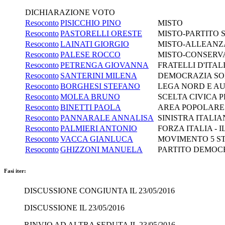
DICHIARAZIONE VOTO
Resoconto
PISICCHIO PINO
MISTO
Resoconto
PASTORELLI ORESTE
MISTO-PARTITO SO
Resoconto
LAINATI GIORGIO
MISTO-ALLEANZ
Resoconto
PALESE ROCCO
MISTO-CONSERVA
Resoconto
PETRENGA GIOVANNA
FRATELLI D'ITA
Resoconto
SANTERINI MILENA
DEMOCRAZIA SO
Resoconto
BORGHESI STEFANO
LEGA NORD E AUT
Resoconto
MOLEA BRUNO
SCELTA CIVICA P
Resoconto
BINETTI PAOLA
AREA POPOLARE
Resoconto
PANNARALE ANNALISA
SINISTRA ITALIA
Resoconto
PALMIERI ANTONIO
FORZA ITALIA - 
Resoconto
VACCA GIANLUCA
MOVIMENTO 5 S
Resoconto
GHIZZONI MANUELA
PARTITO DEMOC
Fasi iter:
DISCUSSIONE CONGIUNTA IL 23/05/2016
DISCUSSIONE IL 23/05/2016
RINVIO AD ALTRA SEDUTA IL 23/05/2016