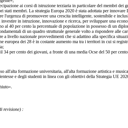
igente»;
ione ai corsi di istruzione terziaria in particolare del membri dei gru
ri stati membri. La strategia Europa 2020 è stata adottata per innovare L
'urgenza di promuovere una crescita intelligente, sostenibile e inclusiva
ti investire in istruzione, innovazione e ricerca, per sviluppare una econ
eno al 40 per cento la percentuale di popolazione in possesso di un diplom
entali di un quadro strutturale generale volto a rispondere alle care
e a livello nazionale provvedimenti che si adattino alla specifica situazio
opea dei 28 è in costante aumento ma tra i territori in cui si registr
ia;
 il 34 per cento dei giovani, a fronte di una media Ocse del 50 per cento
'alta formazione universitaria, all'alta formazione artistica e musicale, 
dentesse e degli studenti in linea con gli obiettivi della Strategia UE 2020
hiuto
».
di revisione)
: