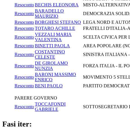
Resoconto
BECHIS ELEONORA
MISTO-ALTERNATIVA
BARADELLO
Resoconto
DEMOCRAZIA SOLID
MAURIZIO
Resoconto
BORGHESI STEFANO
LEGA NORD E AUTONO
Resoconto
TOTARO ACHILLE
FRATELLI D'ITALIA
VEZZALI MARIA
Resoconto
SCELTA CIVICA PER 
VALENTINA
Resoconto
BINETTI PAOLA
AREA POPOLARE (N
COSTANTINO
Resoconto
SINISTRA ITALIANA 
CELESTE
DE GIROLAMO
Resoconto
FORZA ITALIA - IL 
NUNZIA
BARONI MASSIMO
Resoconto
MOVIMENTO 5 STEL
ENRICO
Resoconto
BENI PAOLO
PARTITO DEMOCRAT
PARERE GOVERNO
TOCCAFONDI
Resoconto
SOTTOSEGRETARIO DI
GABRIELE
Fasi iter: