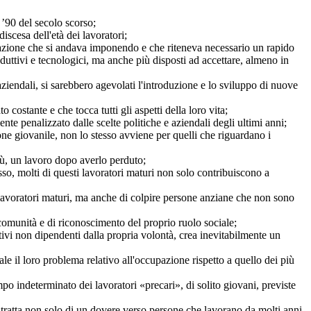
’90 del secolo scorso;
iscesa dell'età dei lavoratori;
zazione che si andava imponendo e che riteneva necessario un rapido
uttivi e tecnologici, ma anche più disposti ad accettare, almeno in
iendali, si sarebbero agevolati l'introduzione e lo sviluppo di nuove
ostante e che tocca tutti gli aspetti della loro vita;
penalizzato dalle scelte politiche e aziendali degli ultimi anni;
one giovanile, non lo stesso avviene per quelli che riguardano i
ù, un lavoro dopo averlo perduto;
o, molti di questi lavoratori maturi non solo contribuiscono a
 lavoratori maturi, ma anche di colpire persone anziane che non sono
omunità e di riconoscimento del proprio ruolo sociale;
ivi non dipendenti dalla propria volontà, crea inevitabilmente un
 il loro problema relativo all'occupazione rispetto a quello dei più
indeterminato dei lavoratori «precari», di solito giovani, previste
atta non solo di un dovere verso persone che lavorano da molti anni,