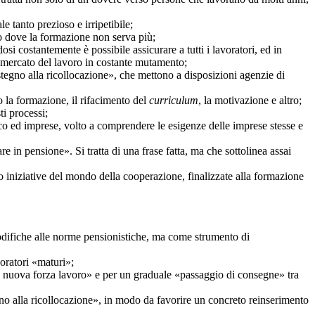
 tanto prezioso e irripetibile;
 dove la formazione non serva più;
osi costantemente è possibile assicurare a tutti i lavoratori, ed in
un mercato del lavoro in costante mutamento;
gno alla ricollocazione», che mettono a disposizioni agenzie di
la formazione, il rifacimento del
curriculum
, la motivazione e altro;
i processi;
lico ed imprese, volto a comprendere le esigenze delle imprese stesse e
 in pensione». Si tratta di una frase fatta, ma che sottolinea assai
niziative del mondo della cooperazione, finalizzate alla formazione
difiche alle norme pensionistiche, ma come strumento di
voratori «maturi»;
i nuova forza lavoro» e per un graduale «passaggio di consegne» tra
no alla ricollocazione», in modo da favorire un concreto reinserimento