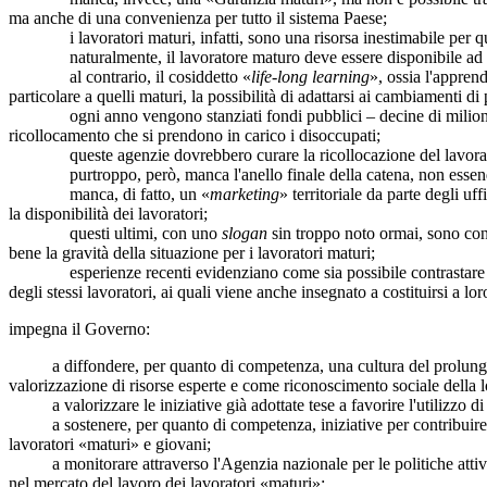
ma anche di una convenienza per tutto il sistema Paese;
i lavoratori maturi, infatti, sono una risorsa inestimabile per quali
naturalmente, il lavoratore maturo deve essere disponibile ad agg
al contrario, il cosiddetto «
life-long learning
», ossia l'apprend
particolare a quelli maturi, la possibilità di adattarsi ai cambiamenti 
ogni anno vengono stanziati fondi pubblici – decine di milioni di e
ricollocamento che si prendono in carico i disoccupati;
queste agenzie dovrebbero curare la ricollocazione del lavoratore, i
purtroppo, però, manca l'anello finale della catena, non essendovi 
manca, di fatto, un «
marketing
» territoriale da parte degli u
la disponibilità dei lavoratori;
questi ultimi, con uno
slogan
sin troppo noto ormai, sono cons
bene la gravità della situazione per i lavoratori maturi;
esperienze recenti evidenziano come sia possibile contrastare il fe
degli stessi lavoratori, ai quali viene anche insegnato a costituirsi a l
impegna il Governo:
a diffondere, per quanto di competenza, una cultura del prolungamen
valorizzazione di risorse esperte e come riconoscimento sociale della lo
a valorizzare le iniziative già adottate tese a favorire l'utilizzo di s
a sostenere, per quanto di competenza, iniziative per contribuire al
lavoratori «maturi» e giovani;
a monitorare attraverso l'Agenzia nazionale per le politiche attive l
nel mercato del lavoro dei lavoratori «maturi»;