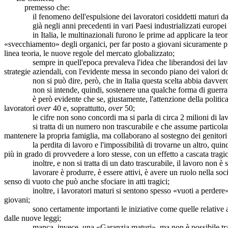
premesso che:
il fenomeno dell'espulsione dei lavoratori cosiddetti maturi dal cic
già negli anni precedenti in vari Paesi industrializzati europei si 
in Italia, le multinazionali furono le prime ad applicare la teoria s
«svecchiamento» degli organici, per far posto a giovani sicuramente pi
linea teoria, le nuove regole del mercato globalizzato;
sempre in quell'epoca prevaleva l'idea che liberandosi dei lavoratori 
strategie aziendali, con l'evidente messa in secondo piano dei valori d
non si può dire, però, che in Italia questa scelta abbia davvero favori
non si intende, quindi, sostenere una qualche forma di guerra genera
è però evidente che se, giustamente, l'attenzione della politica
lavoratori
over
40 e, soprattutto,
over
50;
le cifre non sono concordi ma si parla di circa 2 milioni di lav
si tratta di un numero non trascurabile e che assume particolare grav
mantenere la propria famiglia, ma collaborano al sostegno dei genitori
la perdita di lavoro e l'impossibilità di trovarne un altro, quindi, n
più in grado di provvedere a loro stesse, con un effetto a cascata tragi
inoltre, e non si tratta di un dato trascurabile, il lavoro non è sol
lavorare è produrre, è essere attivi, è avere un ruolo nella società.
senso di vuoto che può anche sfociare in atti tragici;
inoltre, i lavoratori maturi si sentono spesso «vuoti a perdere», abb
giovani;
sono certamente importanti le iniziative come quelle relative alla «
dalle nuove leggi;
manca, invece, una «Garanzia maturi», ma non è possibile trascurare