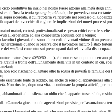
lo produttivo ha inizio nel nostro Paese attorno alla metà degli anni 
era diffusa la teoria «
young in
,
old out
», che prevedeva una costante d
opra ricordata, il cui retroterra va ricercato nel processo di globaliz
ù capaci dei «vecchi» di cogliere le implicazioni dei nuovi processi prod
maturi, costosi, professionalizzati e spesso critici verso le scelte az
ovuti all'esperienza ed alla competenza acquisita con il tempo;
to i giovani, che sono a loro volta diventati vittime di un precariato c
zionale quando si osserva che il lavoratore maturo è stato fortemente 
 e dei
media
si concentra sui preoccupanti dati relativi alla disoccupazi
oratori maturi
(over
40/50/60 anni), che non riescono, o non cercano pi
ità a fronte dell'allungamento della vita in un contesto in cui, spess
 anziani;
on solo rischiano di gettare oltre la soglia di povertà le famiglie dei
co;
o essenziale fonte di reddito, ma anche di senso di appartenenza alla c
 Non riuscire, dopo una vita, a continuare la propria attività, per mot
andonati ad un silenzioso oblio che fa apparire trascurabile, residuale
Garanzia giovani» o le agevolazioni previste per l'assunzione a tempo 
 i lavoratori più anziani, che non godono di queste iniziative. Si tr