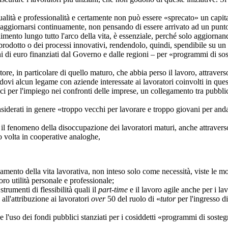
tà e professionalità e certamente non può essere «sprecato» un capitale
iornarsi continuamente, non pensando di essere arrivato ad un punto
imento lungo tutto l'arco della vita, è essenziale, perché solo aggiornand
di prodotto o dei processi innovativi, rendendolo, quindi, spendibile su 
uro finanziati dal Governo e dalle regioni – per «programmi di soste
n particolare di quello maturo, che abbia perso il lavoro, attraverso 
alcun legame con aziende interessate ai lavoratori coinvolti in quest
ffici per l'impiego nei confronti delle imprese, un collegamento tra pubb
iderati in genere «troppo vecchi per lavorare e troppo giovani per andare
nomeno della disoccupazione dei lavoratori maturi, anche attraverso i
oro volta in cooperative analoghe,
to della vita lavorativa, non inteso solo come necessità, viste le mo
ro utilità personale e professionale;
trumenti di flessibilità quali il
part-time
e il lavoro agile anche per i la
l'attribuzione ai lavoratori
over
50 del ruolo di «
tutor
per l'ingresso d
'uso dei fondi pubblici stanziati per i cosiddetti «programmi di sosteg