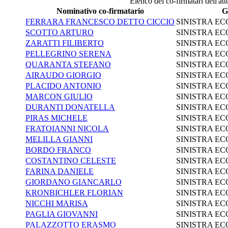
Elenco dei co-firmatari dell'att
Nominativo co-firmatario
G
FERRARA FRANCESCO DETTO CICCIO
SINISTRA EC
SCOTTO ARTURO
SINISTRA EC
ZARATTI FILIBERTO
SINISTRA EC
PELLEGRINO SERENA
SINISTRA EC
QUARANTA STEFANO
SINISTRA EC
AIRAUDO GIORGIO
SINISTRA EC
PLACIDO ANTONIO
SINISTRA EC
MARCON GIULIO
SINISTRA EC
DURANTI DONATELLA
SINISTRA EC
PIRAS MICHELE
SINISTRA EC
FRATOIANNI NICOLA
SINISTRA EC
MELILLA GIANNI
SINISTRA EC
BORDO FRANCO
SINISTRA EC
COSTANTINO CELESTE
SINISTRA EC
FARINA DANIELE
SINISTRA EC
GIORDANO GIANCARLO
SINISTRA EC
KRONBICHLER FLORIAN
SINISTRA EC
NICCHI MARISA
SINISTRA EC
PAGLIA GIOVANNI
SINISTRA EC
PALAZZOTTO ERASMO
SINISTRA EC