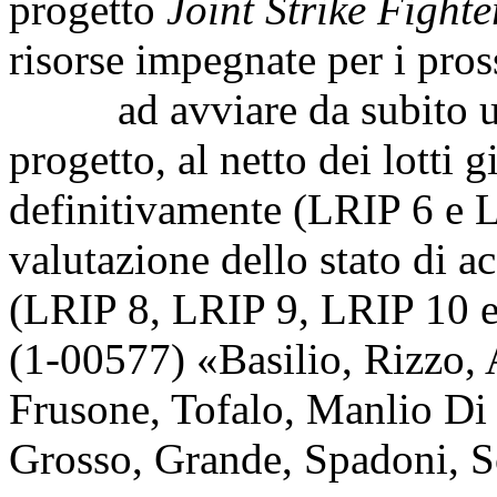
progetto
Joint Strike Fighte
risorse impegnate per i pros
ad avviare da subito una
progetto, al netto dei lotti g
definitivamente (LRIP 6 e L
valutazione dello stato di ac
(LRIP 8, LRIP 9, LRIP 10 e
(1-00577) «
Basilio
,
Rizzo
,
Frusone
,
Tofalo
,
Manlio Di
Grosso
,
Grande
,
Spadoni
,
S