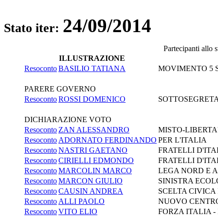
24/09/2014
Stato iter:
Partecipanti allo
ILLUSTRAZIONE
Resoconto
BASILIO TATIANA
MOVIMENTO 5 
PARERE GOVERNO
Resoconto
ROSSI DOMENICO
SOTTOSEGRETARI
DICHIARAZIONE VOTO
Resoconto
ZAN ALESSANDRO
MISTO-LIBERTA'
Resoconto
ADORNATO FERDINANDO
PER L'ITALIA
Resoconto
NASTRI GAETANO
FRATELLI D'IT
Resoconto
CIRIELLI EDMONDO
FRATELLI D'IT
Resoconto
MARCOLIN MARCO
LEGA NORD E 
Resoconto
MARCON GIULIO
SINISTRA ECOL
Resoconto
CAUSIN ANDREA
SCELTA CIVICA 
Resoconto
ALLI PAOLO
NUOVO CENTR
Resoconto
VITO ELIO
FORZA ITALIA -