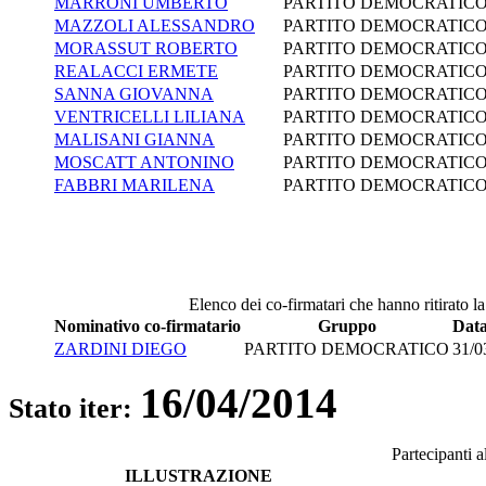
MARRONI UMBERTO
PARTITO DEMOCRATIC
MAZZOLI ALESSANDRO
PARTITO DEMOCRATIC
MORASSUT ROBERTO
PARTITO DEMOCRATIC
REALACCI ERMETE
PARTITO DEMOCRATIC
SANNA GIOVANNA
PARTITO DEMOCRATIC
VENTRICELLI LILIANA
PARTITO DEMOCRATIC
MALISANI GIANNA
PARTITO DEMOCRATIC
MOSCATT ANTONINO
PARTITO DEMOCRATIC
FABBRI MARILENA
PARTITO DEMOCRATIC
Elenco dei co-firmatari che hanno ritirato la
Nominativo co-firmatario
Gruppo
Data
ZARDINI DIEGO
PARTITO DEMOCRATICO
31/0
16/04/2014
Stato iter:
Partecipanti 
ILLUSTRAZIONE