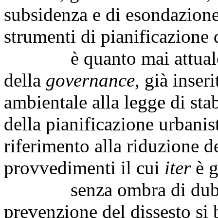
subsidenza e di esondazione
strumenti di pianificazione 
è quanto mai attuale la 
della
governance
, già inser
ambientale alla legge di sta
della pianificazione urbanist
riferimento alla riduzione 
provvedimenti il cui
iter
è g
senza ombra di dubbio u
prevenzione del dissesto si 