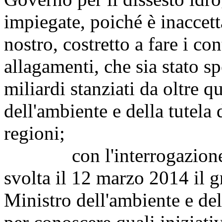
impiegate, poiché è inaccett
nostro, costretto a fare i c
allagamenti, che sia stato sp
miliardi stanziati da oltre q
dell'ambiente e della tutela 
regioni;
con l'interrogazione a 
svolta il 12 marzo 2014 il g
Ministro dell'ambiente e dell