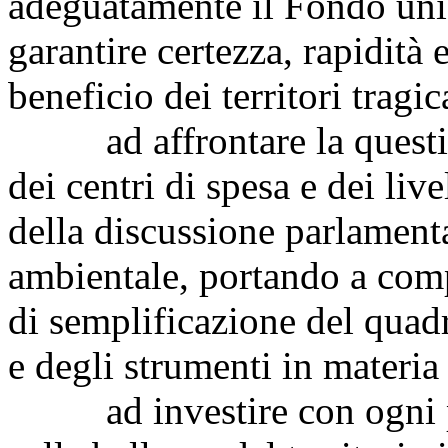
adeguatamente il Fondo unico
garantire certezza, rapidità
beneficio dei territori tragi
ad affrontare la questione
dei centri di spesa e dei liv
della discussione parlamenta
ambientale, portando a comp
di semplificazione del quad
e degli strumenti in materia 
ad investire con ogni pos