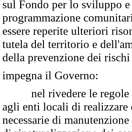
sul Fondo per lo sviluppo e 
programmazione comunitaria
essere reperite ulteriori ris
tutela del territorio e dell'a
della prevenzione dei rischi 
impegna il Governo:
nel rivedere le regole del
agli enti locali di realizzar
necessarie di manutenzione 