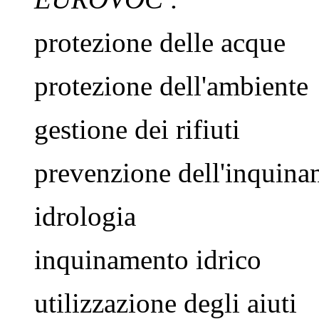
protezione delle acque
protezione dell'ambiente
gestione dei rifiuti
prevenzione dell'inquin
idrologia
inquinamento idrico
utilizzazione degli aiuti