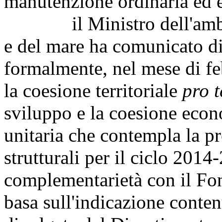
manutenzione ordinaria ed eq
il Ministro dell'ambiente
e del mare ha comunicato di
formalmente, nel mese di fe
la coesione territoriale
pro 
sviluppo e la coesione econ
unitaria che contempla la 
strutturali per il ciclo 2014
complementarietà con il Fon
basa sull'indicazione conten