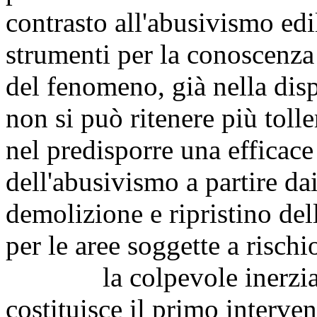
contrasto all'abusivismo edil
strumenti per la conoscenza
del fenomeno, già nella dispo
non si può ritenere più toller
nel predisporre una efficac
dell'abusivismo a partire da
demolizione e ripristino dell
per le aree soggette a risch
la colpevole inerzia nel 
costituisce il primo interve