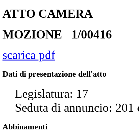
ATTO
CAMERA
MOZIONE
1/00416
scarica pdf
Dati di presentazione dell'atto
Legislatura:
17
Seduta di annuncio:
201
Abbinamenti