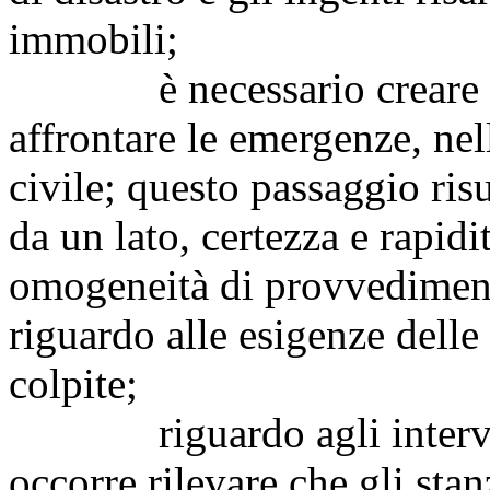
immobili;
è necessario creare una
affrontare le emergenze, nel
civile; questo passaggio ris
da un lato, certezza e rapidit
omogeneità di provvedimenti 
riguardo alle esigenze dell
colpite;
riguardo agli interventi
occorre rilevare che gli stan