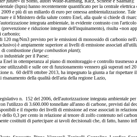
er future
» di Somo, autori Wilde-Ramsing, Racz, Scheele e Saaman);
tale (Ispra) hanno recentemente quantificato per la centrale elettrica d
il 2009 e più di un miliardo di euro per omessa ambientalizzazione. Tale
 mare e il Ministero della salute contro Enel, alla quale si chiede di risar
rizzazione integrata ambientale, in evidente contrasto con l'articolo 
i (prevenzione e riduzione integrate dell'inquinamento), risulta «non appl
i carbonio;
 mg/Nm3 previsto per le emissioni di monossido di carbonio nell'autor
clusivo) è ampiamente superiore ai livelli di emissione associati all'util
i di combustione
(large combustion plant
);
ndustriale per il Paese;
 in ottemperanza al piano di monitoraggio e controllo trasmesso al Min
one utilizzabili e sulle ore di funzionamento vennero già superati nel 2
 60 dell'8 ottobre 2013, ha impegnato la giunta a far rispettare il lim
risanamento della qualità dell'aria della regione Lazio,
egislativo n. 152 del 2006, dell'autorizzazione integrata ambientale per l
n l'utilizzo di 3.600.000 tonnellate all'anno di carbone, previsti dal d
isponibili e il rispetto dei livelli di emissione ad esse associati in relaz
te dello 0,3 per cento in relazione al tenore di zolfo contenuto nel carbon
tituiti di partecipare ai tavoli decisionali che, di fatto, hanno influe