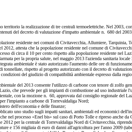
itorio la realizzazione di tre centrali termoelettriche. Nel 2003, con l'
tenuti del decreto di valutazione d'impatto ambientale n. 680 del 2003, 
one residente nei comuni di Civitavecchia, Allumiere, Tarquinia, Tolf
 del 2012, attesta che la popolazione residente nel comune di Civitavec
ccesso di circa il 10 per cento rispetto alla popolazione residente nel Laz
ta per la propria salute, nel maggio 2013 l'azienda sanitaria locale Ro
a ambientale è stato autorizzato l'aumento delle ore di funzionament
i di tonnellate, rispetto al progetto autorizzato con il decreto di valuta
 condizioni del giudizio di compatibilità ambientale espresso dalla regio
ntale del 2013 consente l'utilizzo di carbone con tenore di zolfo gener
 Lazio, che prevede per gli impianti di combustione ad uso industriale l'u
entale, con la mozione n. 60, approvata dal consiglio regionale del Lazi
to per l'impianto a carbone di Torrevaldaliga Nord;
ro dell'economia e delle finanze;
no studio sugli impatti sanitari, ambientali ed economici dell'inquin
che nel processo «Enel bis» sul caso di Porto Tolle e ripreso anche da 
12 per la centrale di Torrevaldaliga Nord di Civitavecchia, riprenden
ature e 156 migliaia di euro di danni all'agricoltura per l'anno 2009 (tab