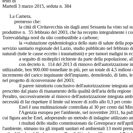
testo di
Martedì 3 marzo 2015, seduta n. 384
La Camera,
premesso che:
la città di Civitavecchia sin dagli anni Sessanta ha visto sul suo terr
produttive n. 55 febbraio del 2003, che ha recepito integralmente i con
Torrevaldaliga nord da olio combustibile a carbone;
la «valutazione epidemiologica dello stato di salute della popolazi
servizio sanitario regionale del Lazio, studio pubblicato nel febbraio
naturali (tutte le cause eccetto i traumatismi) e per tumori maligni in e
a seguito di molteplici richieste da parte della popolazione, allarma
con decreto n. 114 del 2013 di rinnovo dell'autorizzazione integrat
utilizzabile, ben 900.000 tonnellate in più, per un totale di 4,5 milion
incremento del carico inquinante dell'impianto, demolendo, di fatto, le
nel progetto di riconversione del 2003;
il parere istruttorio conclusivo dell'autorizzazione integrata ambie
prescritto dal piano di risanamento della qualità dell'aria della regione
Peraltro, successivamente al rinnovo dell'autorizzazione integrata ambi
necessità di far rispettare il limite sul tenore di zolfo allo 0,3 per cen
Enel è una multinazionale controllata al 30 per cento dal Ministe
l'Agenzia europea per l'ambiente, nel novembre 2011, ha pubblicato u
cui figura anche Enel, adoperando un metodo di indagine utilizzato an
i risultati dello studio commissionato da Greenpeace nell'aprile 20
l'ambiente, stimano tra gli impatti sanitari ed ambientali 13 morti prem