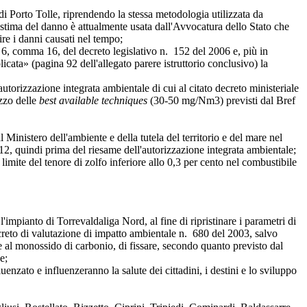
i Porto Tolle, riprendendo la stessa metodologia utilizzata da
 stima del danno è attualmente usata dall'Avvocatura dello Stato che
cire i danni causati nel tempo;
6, comma 16, del decreto legislativo n. 152 del 2006 e, più in
icata» (pagina 92 dell'allegato parere istruttorio conclusivo) la
izzazione integrata ambientale di cui al citato decreto ministeriale
izzo delle
best available techniques
(30-50 mg/Nm3) previsti dal Bref
istero dell'ambiente e della tutela del territorio e del mare nel
012, quindi prima del riesame dell'autorizzazione integrata ambientale;
ite del tenore di zolfo inferiore allo 0,3 per cento nel combustibile
'impianto di Torrevaldaliga Nord, al fine di ripristinare i parametri di
ecreto di valutazione di impatto ambientale n. 680 del 2003, salvo
ione al monossido di carbonio, di fissare, secondo quanto previsto dal
e;
nzato e influenzeranno la salute dei cittadini, i destini e lo sviluppo