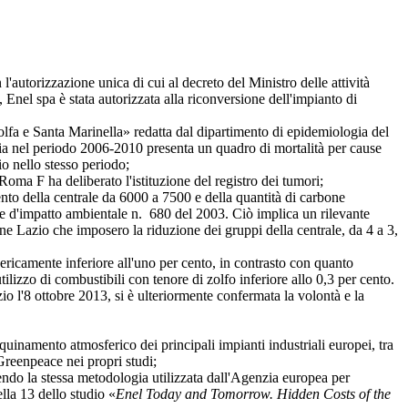
autorizzazione unica di cui al decreto del Ministro delle attività
Enel spa è stata autorizzata alla riconversione dell'impianto di
a e Santa Marinella» redatta dal dipartimento di epidemiologia del
chia nel periodo 2006-2010 presenta un quadro di mortalità per cause
io nello stesso periodo;
ma F ha deliberato l'istituzione del registro dei tumori;
o della centrale da 6000 a 7500 e della quantità di carbone
zione d'impatto ambientale n. 680 del 2003. Ciò implica un rilevante
ne Lazio che imposero la riduzione dei gruppi della centrale, da 4 a 3,
icamente inferiore all'uno per cento, in contrasto con quanto
tilizzo di combustibili con tenore di zolfo inferiore allo 0,3 per cento.
o l'8 ottobre 2013, si è ulteriormente confermata la volontà e la
amento atmosferico dei principali impianti industriali europei, tra
Greenpeace nei propri studi;
do la stessa metodologia utilizzata dall'Agenzia europea per
ella 13 dello studio «
Enel Today and Tomorrow. Hidden Costs of the