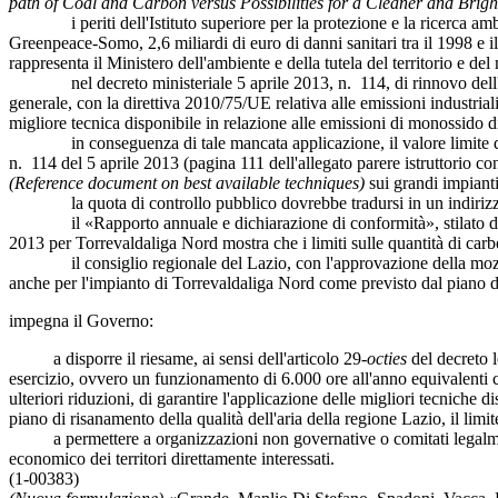
path of Coal and Carbon versus Possibilities for a Cleaner and Bright
i periti dell'Istituto superiore per la protezione e la ricerca ambien
Greenpeace-Somo, 2,6 miliardi di euro di danni sanitari tra il 1998 e 
rappresenta il Ministero dell'ambiente e della tutela del territorio e del
nel decreto ministeriale 5 aprile 2013, n. 114, di rinnovo dell'auto
generale, con la direttiva 2010/75/UE relativa alle emissioni industrial
migliore tecnica disponibile in relazione alle emissioni di monossido d
in conseguenza di tale mancata applicazione, il valore limite di 120
n. 114 del 5 aprile 2013 (pagina 111 dell'allegato parere istruttorio con
(Reference document on best available techniques)
sui grandi impiant
la quota di controllo pubblico dovrebbe tradursi in un indirizzo i
il «Rapporto annuale e dichiarazione di conformità», stilato da Enel
2013 per Torrevaldaliga Nord mostra che i limiti sulle quantità di carb
il consiglio regionale del Lazio, con l'approvazione della mozione n.
anche per l'impianto di Torrevaldaliga Nord come previsto dal piano di 
impegna il Governo:
a disporre il riesame, ai sensi dell'articolo 29-
octies
del decreto l
esercizio, ovvero un funzionamento di 6.000 ore all'anno equivalenti co
ulteriori riduzioni, di garantire l'applicazione delle migliori tecniche d
piano di risanamento della qualità dell'aria della regione Lazio, il limi
a permettere a organizzazioni non governative o comitati legalmente cos
economico dei territori direttamente interessati.
(1-00383)