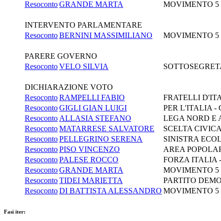
Resoconto
GRANDE MARTA
MOVIMENTO 5
INTERVENTO PARLAMENTARE
Resoconto
BERNINI MASSIMILIANO
MOVIMENTO 5
PARERE GOVERNO
Resoconto
VELO SILVIA
SOTTOSEGRETAR
DICHIARAZIONE VOTO
Resoconto
RAMPELLI FABIO
FRATELLI D'I
Resoconto
GIGLI GIAN LUIGI
PER L'ITALIA
Resoconto
ALLASIA STEFANO
LEGA NORD E
Resoconto
MATARRESE SALVATORE
SCELTA CIVICA
Resoconto
PELLEGRINO SERENA
SINISTRA ECOL
Resoconto
PISO VINCENZO
AREA POPOLAR
Resoconto
PALESE ROCCO
FORZA ITALIA 
Resoconto
GRANDE MARTA
MOVIMENTO 5
Resoconto
TIDEI MARIETTA
PARTITO DEM
Resoconto
DI BATTISTA ALESSANDRO
MOVIMENTO 5
Fasi iter: