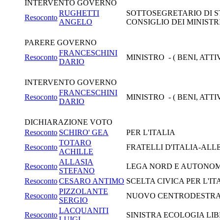
INTERVENTO GOVERNO
RUGHETTI
SOTTOSEGRETARIO DI S
Resoconto
ANGELO
CONSIGLIO DEI MINISTRI
PARERE GOVERNO
FRANCESCHINI
Resoconto
MINISTRO - ( BENI, ATT
DARIO
INTERVENTO GOVERNO
FRANCESCHINI
Resoconto
MINISTRO - ( BENI, ATT
DARIO
DICHIARAZIONE VOTO
Resoconto
SCHIRO' GEA
PER L'ITALIA
TOTARO
Resoconto
FRATELLI D'ITALIA-AL
ACHILLE
ALLASIA
Resoconto
LEGA NORD E AUTONOM
STEFANO
Resoconto
CESARO ANTIMO
SCELTA CIVICA PER L'IT
PIZZOLANTE
Resoconto
NUOVO CENTRODESTR
SERGIO
LACQUANITI
Resoconto
SINISTRA ECOLOGIA LIB
LUIGI