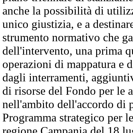
anche la possibilità di utili
unico giustizia, e a destinar
strumento normativo che gar
dell'intervento, una prima qu
operazioni di mappatura e di 
dagli interramenti, aggiunti
di risorse del Fondo per le a
nell'ambito dell'accordo d
Programma strategico per l
regione Campania del 18 lug