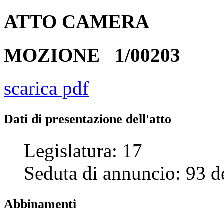
ATTO
CAMERA
MOZIONE
1/00203
scarica pdf
Dati di presentazione dell'atto
Legislatura:
17
Seduta di annuncio:
93
d
Abbinamenti