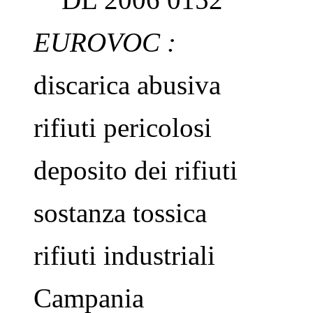
EUROVOC
:
discarica abusiva
rifiuti pericolosi
deposito dei rifiuti
sostanza tossica
rifiuti industriali
Campania