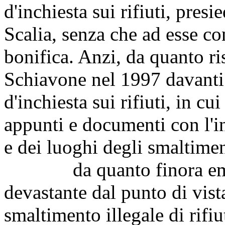
d'inchiesta sui rifiuti, pre
Scalia, senza che ad esse c
bonifica. Anzi, da quanto ris
Schiavone nel 1997 davanti
d'inchiesta sui rifiuti, in cu
appunti e documenti con l'i
e dei luoghi degli smaltiment
da quanto finora emerso
devastante dal punto di vist
smaltimento illegale di rifiut