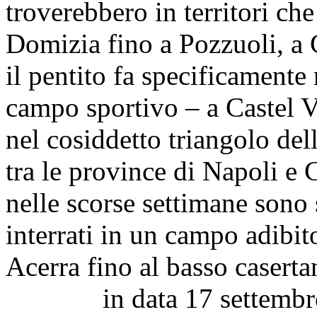
troverebbero in territori c
Domizia fino a Pozzuoli, a 
il pentito fa specificamente 
campo sportivo – a Castel V
nel cosiddetto triangolo del
tra le province di Napoli e
nelle scorse settimane sono s
interrati in un campo adibit
Acerra fino al basso caserta
in data 17 settembre 201