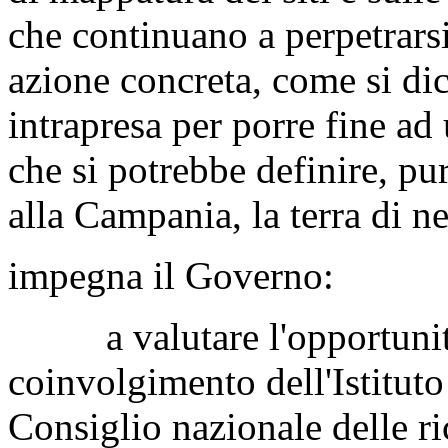
che continuano a perpetrars
azione concreta, come si di
intrapresa per porre fine a
che si potrebbe definire, pu
alla Campania, la terra di n
impegna il Governo:
a valutare l'opportunità,
coinvolgimento dell'Istituto 
Consiglio nazionale delle r