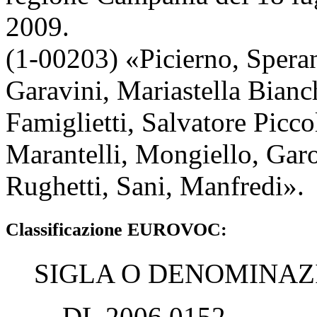
2009.
(1-00203) «
Picierno
,
Spera
Garavini
,
Mariastella Bianc
Famiglietti
,
Salvatore Picco
Marantelli
,
Mongiello
,
Garo
Rughetti
,
Sani
,
Manfredi
».
Classificazione EUROVOC:
SIGLA O DENOMINAZ
DL 2006 0152