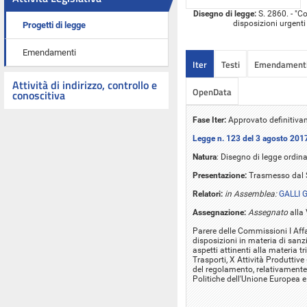
Disegno di legge:
S. 2860. - "C
disposizioni urgent
Progetti di legge
Emendamenti
Iter
Testi
Emendament
Attività di indirizzo, controllo e
OpenData
conoscitiva
Fase Iter:
Approvato definitivam
Legge n. 123 del 3 agosto 201
Natura
: Disegno di legge ordina
Presentazione:
Trasmesso dal S
Relatori:
in Assemblea:
GALLI 
Assegnazione:
Assegnato
alla
Parere delle Commissioni I Affar
disposizioni in materia di sanzi
aspetti attinenti alla materia t
Trasporti, X Attività Produttiv
del regolamento, relativamente a
Politiche dell'Unione Europea 