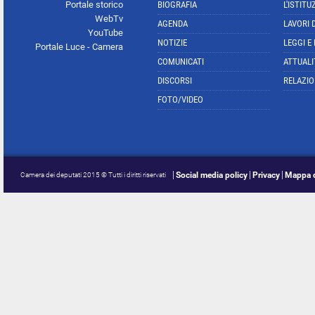
Portale storico
BIOGRAFIA
L'ISTITU
WebTv
AGENDA
LAVORI 
YouTube
NOTIZIE
LEGGI E
Portale Luce - Camera
COMUNICATI
ATTUALI
DISCORSI
RELAZIO
FOTO/VIDEO
Social media policy
Privacy
Mappa d
Camera dei deputati 2015 © Tutti i diritti riservati