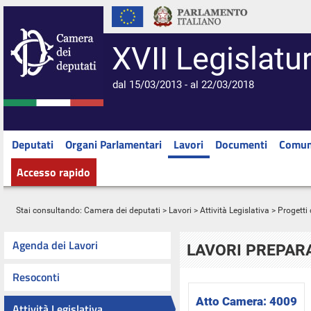
XVII Legislatu
dal 15/03/2013 - al 22/03/2018
Deputati
Organi Parlamentari
Lavori
Documenti
Comun
Accesso rapido
Stai consultando:
Camera dei deputati
>
Lavori
>
Attività Legislativa
>
Progetti 
Agenda dei Lavori
LAVORI PREPARA
Resoconti
Atto Camera:
4009
Attività Legislativa