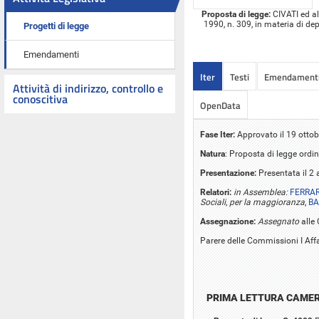
Proposta di legge:
CIVATI ed alt
1990, n. 309, in materia di de
Progetti di legge
Emendamenti
Iter
Testi
Emendament
Attività di indirizzo, controllo e
conoscitiva
OpenData
Fase Iter:
Approvato il 19 otto
Natura
: Proposta di legge ordin
Presentazione:
Presentata il 2
Relatori:
in Assemblea:
FERRARE
Sociali, per la maggioranza
,
BA
Assegnazione:
Assegnato
alle 
Parere delle Commissioni I Affa
PRIMA LETTURA CAME