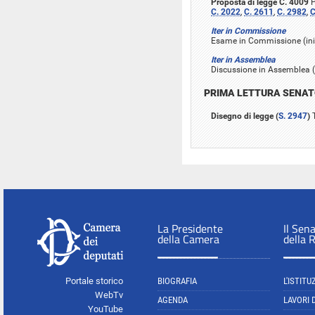
Proposta di legge C. 4009
P
C. 2022
,
C. 2611
,
C. 2982
,
C
Iter in Commissione
Esame in Commissione (iniz
Iter in Assemblea
Discussione in Assemblea (i
PRIMA LETTURA SENA
Disegno di legge (
S. 2947
)
T
La Presidente
Il Sen
della Camera
della 
Portale storico
BIOGRAFIA
L'ISTITU
WebTv
AGENDA
LAVORI 
YouTube