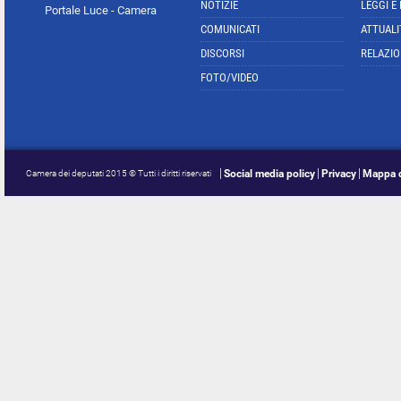
NOTIZIE
LEGGI E
Portale Luce - Camera
COMUNICATI
ATTUALI
DISCORSI
RELAZIO
FOTO/VIDEO
Social media policy
Privacy
Mappa d
Camera dei deputati 2015 © Tutti i diritti riservati