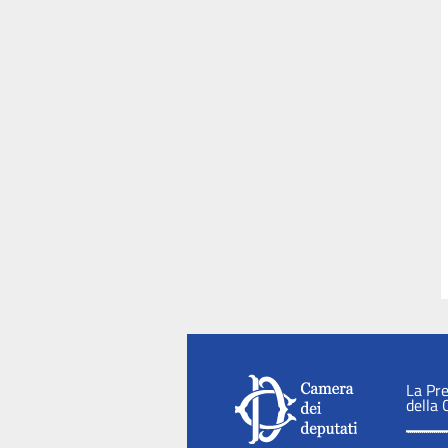
La Pr
della