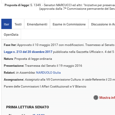
Proposta di legge:
S. 1349. - Senatori MARCUCCI ed altri: "Iniziative per preser
(approvata dalla 7ª Commissione permanente del Sen
Iter
Testi
Emendamenti
Esame in Commissione
Discussione in 
OpenData
Fase Iter:
Approvato il 10 maggio 2017 con modificazioni. Trasmesso al Senato
Legge n. 213 del 20 dicembre 2017
pubblicata nella Gazzetta Ufficiale n. 4 del 
Natura
: Proposta di legge ordinaria
Presentazione:
Trasmessa dal Senato il 19 maggio 2016
Relatori:
in Assemblea:
NARDUOLO Giulia
Assegnazione:
Assegnato
alla VII Commissione Cultura
in sede
Referente il 23
Parere delle Commissioni I Affari Costituzionali e V Bilancio
Mostra inf
PRIMA LETTURA SENATO