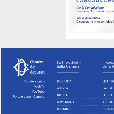
C. 2736
,
C. 2913
,
C. 3029
,
C
Iter in Commissione
Esame in Commissione (inizi
Iter in Assemblea
Discussione in Assemblea (
La Presidente
Il Sen
della Camera
della 
Portale storico
BIOGRAFIA
L'ISTITU
WebTv
AGENDA
LAVORI 
YouTube
NOTIZIE
LEGGI E
Portale Luce - Camera
COMUNICATI
ATTUALI
DISCORSI
RELAZIO