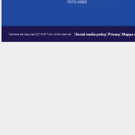
FOTO/VIDEO
Social media policy
Privacy
Mappa d
Camera dei deputati 2015 © Tutti i diritti riservati