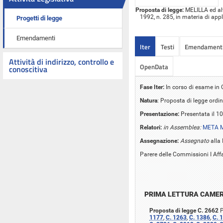
Proposta di legge:
MELILLA ed altr
1992, n. 285, in materia di app
Progetti di legge
Emendamenti
Iter
Testi
Emendament
Attività di indirizzo, controllo e
OpenData
conoscitiva
Fase Iter:
In corso di esame i
Natura
: Proposta di legge ordin
Presentazione:
Presentata il 1
Relatori:
in Assemblea:
META M
Assegnazione:
Assegnato
alla
Parere delle Commissioni I Affar
PRIMA LETTURA CAME
Proposta di legge C. 2662
P
1177
,
C. 1263
,
C. 1386
,
C. 