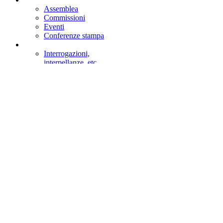
Assemblea
Commissioni
Eventi
Conferenze stampa
Interrogazioni,
interpellanze, etc.
Votazioni
Emendamenti
Ultimi Dossier
Giornata di formazione
Visitare Montecitorio e assistere alle sedute
Visita virtuale
Cerca nel sito
Cerca
Stai consultando:
Camera dei deputati
>
Lavori
>
Attività Legislativ