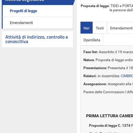
Proposta di legge:
TIDEI e PORTA:
le persone dal
Progetti di legge
Emendamenti
Iter
Testi
Emendament
Attività di indirizzo, controllo e
OpenData
conoscitiva
Fase Iter:
Assorbito il 19 marzo
Natura
: Proposta di legge ordin
Presentazione:
Presentata il 18
Relatori:
in Assemblea:
CIMBRO
Assegnazione:
Assegnato
alla 
Parere delle Commissioni I Affari
PRIMA LETTURA CAME
Proposta di legge C. 1374
P