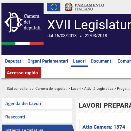
XVII Legislatu
dal 15/03/2013 - al 22/03/2018
Deputati
Organi Parlamentari
Lavori
Documenti
Comun
Accesso rapido
Stai consultando:
Camera dei deputati
>
Lavori
>
Attività Legislativa
>
Progetti 
Agenda dei Lavori
LAVORI PREPARA
Resoconti
Atto Camera:
1374
Attività Legislativa