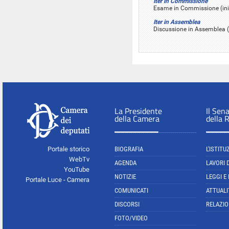
Iter in Commissione
Esame in Commissione (ini
Iter in Assemblea
Discussione in Assemblea (
La Presidente
Il Sen
della Camera
della 
Portale storico
BIOGRAFIA
L'ISTITU
WebTv
AGENDA
LAVORI 
YouTube
NOTIZIE
LEGGI E
Portale Luce - Camera
COMUNICATI
ATTUALI
DISCORSI
RELAZIO
FOTO/VIDEO