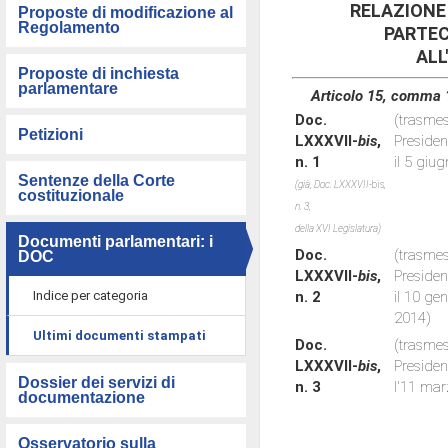
RELAZIONE
Proposte di modificazione al
Regolamento
PARTEC
ALL
Proposte di inchiesta
parlamentare
Articolo 15, comma 1
Doc.
(trasmes
Petizioni
LXXXVII-
bis
,
Preside
n. 1
il 5 giu
Sentenze della Corte
(già, Doc. LXXXVII-
bis
,
costituzionale
n. 3,
della XVI Legislatura)
Documenti parlamentari: i
Doc.
(trasmes
DOC
LXXXVII-
bis
,
Preside
Indice per categoria
n. 2
il 10 ge
2014)
Ultimi documenti stampati
Doc.
(trasmes
LXXXVII-
bis
,
Preside
Dossier dei servizi di
n. 3
l'11 mar
documentazione
Osservatorio sulla