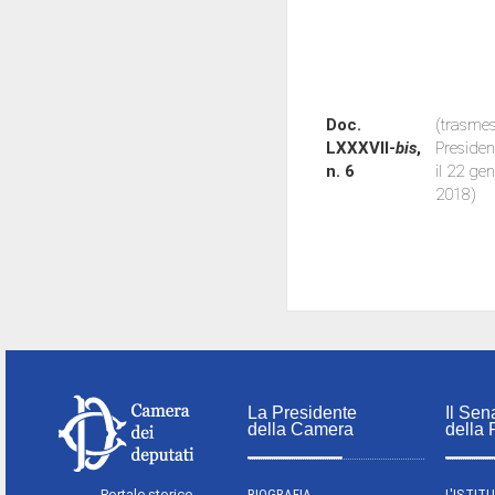
Doc.
(trasmes
LXXXVII-
bis
,
Preside
n. 6
il 22 ge
2018)
La Presidente
Il Sen
della Camera
della
Portale storico
BIOGRAFIA
L'ISTIT