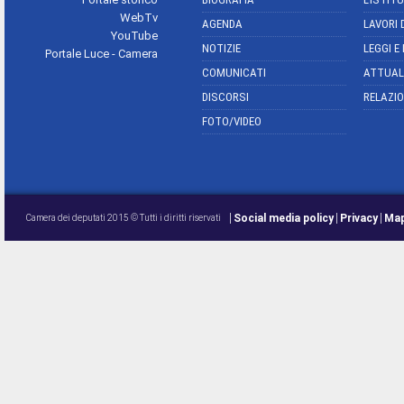
WebTv
AGENDA
LAVORI 
YouTube
NOTIZIE
LEGGI E
Portale Luce - Camera
COMUNICATI
ATTUAL
DISCORSI
RELAZIO
FOTO/VIDEO
Social media policy
Privacy
Map
Camera dei deputati 2015 © Tutti i diritti riservati