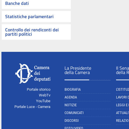
Banche dati
Statistiche parlamentari
Controllo dei rendiconti dei
partiti politici
La Presidente
Il Sen
della Camera
della 
Portale storico
BIOGRAFIA
L'ISTITU
WebTv
AGENDA
LAVORI 
YouTube
NOTIZIE
LEGGI E
Portale Luce - Camera
COMUNICATI
ATTUALI
DISCORSI
RELAZIO
FOTO/VIDEO