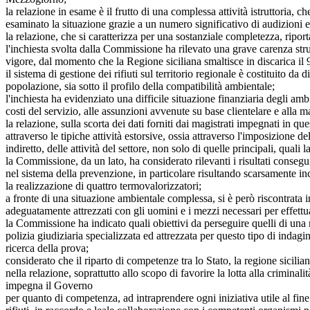
la relazione in esame è il frutto di una complessa attività istruttoria, 
esaminato la situazione grazie a un numero significativo di audizioni e
la relazione, che si caratterizza per una sostanziale completezza, riport
l'inchiesta svolta dalla Commissione ha rilevato una grave carenza strut
vigore, dal momento che la Regione siciliana smaltisce in discarica il 93
il sistema di gestione dei rifiuti sul territorio regionale è costituito
popolazione, sia sotto il profilo della compatibilità ambientale;
l'inchiesta ha evidenziato una difficile situazione finanziaria degli ambi
costi del servizio, alle assunzioni avvenute su base clientelare e alla 
la relazione, sulla scorta dei dati forniti dai magistrati impegnati in qu
attraverso le tipiche attività estorsive, ossia attraverso l'imposizione d
indiretto, delle attività del settore, non solo di quelle principali, qual
la Commissione, da un lato, ha considerato rilevanti i risultati conseguiti 
nel sistema della prevenzione, in particolare risultando scarsamente inci
la realizzazione di quattro termovalorizzatori;
a fronte di una situazione ambientale complessa, si è però riscontrata i
adeguatamente attrezzati con gli uomini e i mezzi necessari per effettuar
la Commissione ha indicato quali obiettivi da perseguire quelli di una n
polizia giudiziaria specializzata ed attrezzata per questo tipo di indagin
ricerca della prova;
considerato che il riparto di competenze tra lo Stato, la regione sicilia
nella relazione, soprattutto allo scopo di favorire la lotta alla criminal
impegna il Governo
per quanto di competenza, ad intraprendere ogni iniziativa utile al fine 