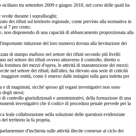
rio siciliano tra settembre 2009 e giugno 2010, nel corso delle quali ha
e svolte durante i sopralluoghi;
to dei rifiuti sul territorio regionale, come previsto alla normativa in
o al 7 per cento;
ionale, non disponendo di una capacità di abbancamento proporzionata alla
te l'importante riduzione del loro numero) dovuta alla lievitazione dei
zzata di stampo mafioso nel settore dei rifiuti secondo più livelli:
o nel settore dei rifiuti ovvero attraverso il controllo, diretto o
o, la fornitura dei mezzi d'opera, le attività di manutenzione dei mezzi;
te nel settore dei rifiuti; dall'altro, ha rilevato una serie di criticità
 di maggiore entità, come è emerso dalle indagini sulla gara indetta per
a e di magistrati, sicché spesso gli organi investigativi non sono
 degli stessi;
 di controllo giurisdizionali e amministrativi, della formazione di una
i strumenti investigativi che il codice di procedura penale prevede per la
roca leale collaborazione nella soluzione delle questioni evidenziate
del territorio la fa propria,
rlamentare d'inchiesta sulle attività illecite connesse al ciclo dei