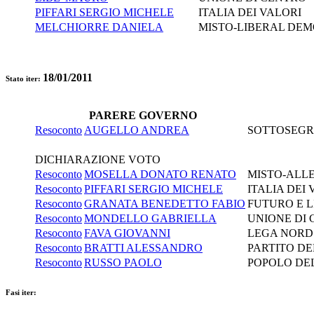
PIFFARI SERGIO MICHELE
ITALIA DEI VALORI
MELCHIORRE DANIELA
MISTO-LIBERAL DEM
18/01/2011
Stato iter:
PARERE GOVERNO
Resoconto
AUGELLO ANDREA
SOTTOSEGRE
DICHIARAZIONE VOTO
Resoconto
MOSELLA DONATO RENATO
MISTO-ALLE
Resoconto
PIFFARI SERGIO MICHELE
ITALIA DEI
Resoconto
GRANATA BENEDETTO FABIO
FUTURO E LI
Resoconto
MONDELLO GABRIELLA
UNIONE DI
Resoconto
FAVA GIOVANNI
LEGA NORD
Resoconto
BRATTI ALESSANDRO
PARTITO D
Resoconto
RUSSO PAOLO
POPOLO DEL
Fasi iter: