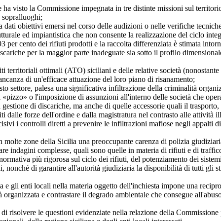
che ha visto la Commissione impegnata in tre distinte missioni sul territo
 sopralluoghi;
a dati obiettivi emersi nel corso delle audizioni o nelle verifiche tecnich
turale ed impiantistica che non consente la realizzazione del ciclo integra
 per cento dei rifiuti prodotti e la raccolta differenziata è stimata intorn
 da discariche per la maggior parte inadeguate sia sotto il profilo dimens
ti territoriali ottimali (ATO) siciliani e delle relative società (nonostan
mancanza di un'efficace attuazione del loro piano di risanamento;
esto settore, palesa una significativa infiltrazione della criminalità organi
el «pizzo» o l'imposizione di assunzioni all'interno delle società che operan
i la gestione di discariche, ma anche di quelle accessorie quali il trasport
dalle forze dell'ordine e dalla magistratura nel contrasto alle attività illeci
sivi i controlli diretti a prevenire le infiltrazioni mafiose negli appalti
n molte zone della Sicilia una preoccupante carenza di polizia giudiziari
e indagini complesse, quali sono quelle in materia di rifiuti e di traffico
ormativa più rigorosa sul ciclo dei rifiuti, del potenziamento dei sistemi
i, nonché di garantire all'autorità giudiziaria la disponibilità di tutti gl
na e gli enti locali nella materia oggetto dell'inchiesta impone una recip
ità organizzata e contrastare il degrado ambientale che consegue all'abuso 
di risolvere le questioni evidenziate nella relazione della Commissione pa