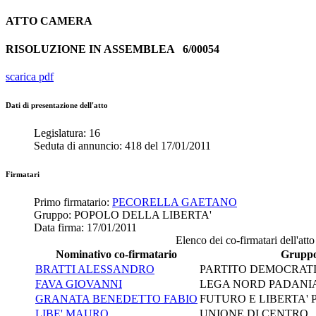
ATTO
CAMERA
RISOLUZIONE IN ASSEMBLEA
6/00054
scarica pdf
Dati di presentazione dell'atto
Legislatura:
16
Seduta di annuncio:
418
del
17/01/2011
Firmatari
Primo firmatario:
PECORELLA GAETANO
Gruppo:
POPOLO DELLA LIBERTA'
Data firma:
17/01/2011
Elenco dei co-firmatari dell'atto
Nominativo co-firmatario
Grupp
BRATTI ALESSANDRO
PARTITO DEMOCRAT
FAVA GIOVANNI
LEGA NORD PADANI
GRANATA BENEDETTO FABIO
FUTURO E LIBERTA' P
LIBE' MAURO
UNIONE DI CENTRO