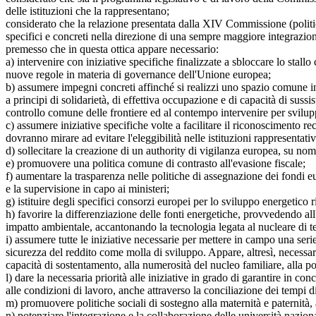
delle istituzioni che la rappresentano;
considerato che la relazione presentata dalla XIV Commissione (politic
specifici e concreti nella direzione di una sempre maggiore integrazio
premesso che in questa ottica appare necessario:
a) intervenire con iniziative specifiche finalizzate a sbloccare lo stall
nuove regole in materia di governance dell'Unione europea;
b) assumere impegni concreti affinché si realizzi uno spazio comune in
a principi di solidarietà, di effettiva occupazione e di capacità di suss
controllo comune delle frontiere ed al contempo intervenire per svilup
c) assumere iniziative specifiche volte a facilitare il riconoscimento rec
dovranno mirare ad evitare l'eleggibilità nelle istituzioni rappresentat
d) sollecitare la creazione di un authority di vigilanza europea, su nom
e) promuovere una politica comune di contrasto all'evasione fiscale;
f) aumentare la trasparenza nelle politiche di assegnazione dei fondi eu
e la supervisione in capo ai ministeri;
g) istituire degli specifici consorzi europei per lo sviluppo energetico 
h) favorire la differenziazione delle fonti energetiche, provvedendo all
impatto ambientale, accantonando la tecnologia legata al nucleare di t
i) assumere tutte le iniziative necessarie per mettere in campo una serie 
sicurezza del reddito come molla di sviluppo. Appare, altresì, necessario
capacità di sostentamento, alla numerosità del nucleo familiare, alla p
l) dare la necessaria priorità alle iniziative in grado di garantire in c
alle condizioni di lavoro, anche attraverso la conciliazione dei tempi di
m) promuovere politiche sociali di sostegno alla maternità e paternità, an
n) potenziare l'integrazione e la collaborazione delle università nazion