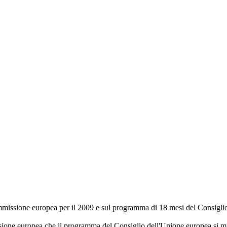
mmissione europea per il 2009 e sul programma di 18 mesi del Consiglio
ione europea che il programma del Consiglio dell'Unione europea si muov