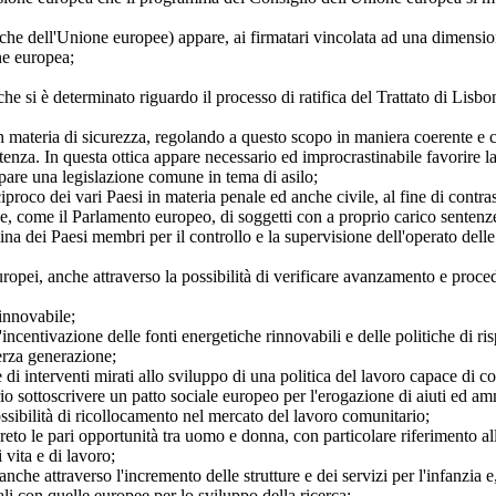
he dell'Unione europee) appare, ai firmatari vincolata ad una dimension
ne europea;
o che si è determinato riguardo il processo di ratifica del Trattato di Li
 materia di sicurezza, regolando a questo scopo in maniera coerente e co
istenza. In questa ottica appare necessario ed improcrastinabile favorire 
pare una legislazione comune in tema di asilo;
iproco dei vari Paesi in materia penale ed anche civile, al fine di contras
ive, come il Parlamento europeo, di soggetti con a proprio carico sentenz
ina dei Paesi membri per il controllo e la supervisione dell'operato dell
ropei, anche attraverso la possibilità di verificare avanzamento e proced
rinnovabile;
'incentivazione delle fonti energetiche rinnovabili e delle politiche di 
erza generazione;
di interventi mirati allo sviluppo di una politica del lavoro capace di coa
 sottoscrivere un patto sociale europeo per l'erogazione di aiuti ed ammor
ossibilità di ricollocamento nel mercato del lavoro comunitario;
oncreto le pari opportunità tra uomo e donna, con particolare riferimento 
 vita e di lavoro;
che attraverso l'incremento delle strutture e dei servizi per l'infanzia e,
ali con quelle europee per lo sviluppo della ricerca;