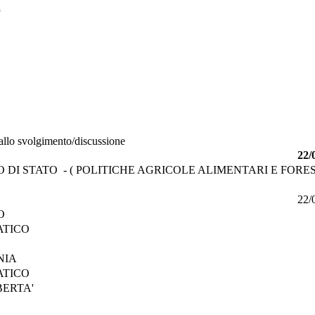
a
 allo svolgimento/discussione
22/
DI STATO - ( POLITICHE AGRICOLE ALIMENTARI E FORES
22/
O
ATICO
NIA
ATICO
BERTA'