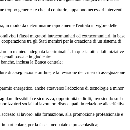
e troppo generica e che, al contrario, appaiono necessari interventi
sbona, in modo da determinarne rapidamente l'entrata in vigore delle
ndivisa i flussi migratori intracomunitari ed extracomunitari, in base
la cooperazione tra gli Stati membri per la creazione di un sistema di
tare in maniera adeguata la criminalità. In questa ottica tali iniziative
e penali passate in giudicato;
e banche, inclusa la Banca centrale;
ure di assegnazione on-line, e la revisione dei criteri di assegnazione
risparmio energetico, anche attraverso l'adozione di tecnologie a minor
gulare flessibilità e sicurezza, opportunità e diritti, investendo sulla
tizzatori sociali ai lavoratori disoccupati, in relazione alle effettive
all'accesso al lavoro, alla formazione, alla promozione professionale e
 in particolare, per la fascia neonatale e pre-scolastica;