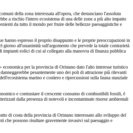
 comuni della zona interessata all'opera, che denunciano l'assoluta
bbe a rischio l'intero ecosistema di una delle zone a più alto impatto
enienti da tutto il mondo per fruire delle bellezze paesaggistiche e
cque hanno espresso il proprio disappunto e le proprie preoccupazioni in
l giorno all'unanimità sull'argomento che prevede la totale contrarietà
 di impianti eolici di cui al collegato alla manovra di finanza pubblica
» economica per la provincia di Oristano dato l'alto interesse turistico
he danneggerebbe pesantemente uno dei poli di attrazione più rilevanti
dell'ecosistema marino e costiero e ripercussioni sulla fauna stanziale
conomico e contrastare il crescente consumo di combustibili fossili, è
terizzati dalla presenza di notevoli e incontaminate risorse ambientali
ratto di costa della provincia di Oristano interessato allo sviluppo del
enti che possono risultare gravemente invasivi sul paesaggio e