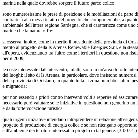
marina nella quale dovrebbe sorgere il futuro parco eolico;
sono numerosissime le prese di posizione e le mobilitazioni da parte di 
contrarietà alla messa in atto del progetto che comporterebbe, a quanto
ambientale dell'intera regione Sardegna, che si caratterizza come uno d
marine che la natura offre;
si osserva, inoltre, come in merito il presidente della provincia di Ori
merito al progetto della Is Arenas Renewable Energies S.r.l. e la stess
all'opera, evidenziando tra l'altro come i territori in questione non risu
per il 2009;
le coste interessate dall'intervento, infatti, sono in un'area di forte i
dei luoghi; il sito di Is Arenas, in particolare, dove insistono numero
della provincia di Oristano, in quanto tutta la zona potrebbe subire pes
e migratoria;
pur non essendo a priori contro interventi volti a reperire ed assicurar
necessario però valutare se le iniziative in questione non generino un i
e dalla forte vocazione turistica -:
quali urgenti iniziative intendano intraprendere in relazione all'esigenz
progetto di produzione di energia eolica e se non ritengano opportuno 
sull'ambiente dei territori interessati a progetti di tal genere. (3-00721)