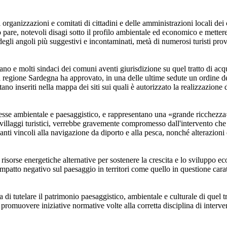
organizzazioni e comitati di cittadini e delle amministrazioni locali dei
 pare, notevoli disagi sotto il profilo ambientale ed economico e mettere
egli angoli più suggestivi e incontaminati, metà di numerosi turisti prov
stano e molti sindaci dei comuni aventi giurisdizione su quel tratto di a
a regione Sardegna ha approvato, in una delle ultime sedute un ordine de
ltano inseriti nella mappa dei siti sui quali è autorizzato la realizzazione
nteresse ambientale e paesaggistico, e rappresentano una «grande ricchezza
si villaggi turistici, verrebbe gravemente compromesso dall'intervento c
anti vincoli alla navigazione da diporto e alla pesca, nonché alterazioni 
e risorse energetiche alternative per sostenere la crescita e lo sviluppo e
mpatto negativo sul paesaggio in territori come quello in questione carat
a di tutelare il patrimonio paesaggistico, ambientale e culturale di quel t
promuovere iniziative normative volte alla corretta disciplina di interv