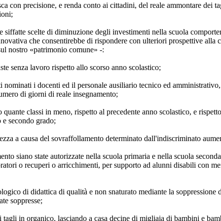
isca con precisione, e renda conto ai cittadini, del reale ammontare dei t
ioni;
siffatte scelte di diminuzione degli investimenti nella scuola comportera
a innovativa che consentirebbe di rispondere con ulteriori prospettive al
 sul nostro «patrimonio comune» -:
te senza lavoro rispetto allo scorso anno scolastico;
 nominati i docenti ed il personale ausiliario tecnico ed amministrativo
 numero di giorni di reale insegnamento;
quante classi in meno, rispetto al precedente anno scolastico, e rispetto 
o e secondo grado;
rezza a causa del sovraffollamento determinato dall'indiscriminato aumen
nto siano state autorizzate nella scuola primaria e nella scuola secondar
atori o recuperi o arricchimenti, per supporto ad alunni disabili con men
gico di didattica di qualità e non snaturato mediante la soppressione de
ate soppresse;
ei tagli in organico, lasciando a casa decine di migliaia di bambini e bam