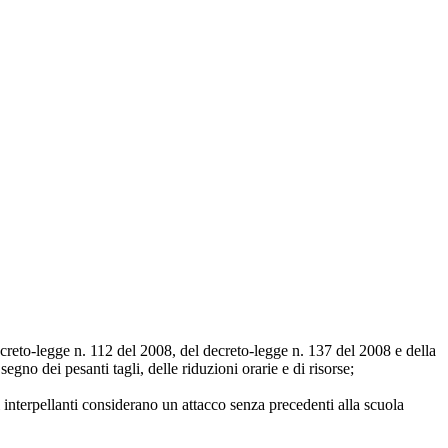
 decreto-legge n. 112 del 2008, del decreto-legge n. 137 del 2008 e della
segno dei pesanti tagli, delle riduzioni orarie e di risorse;
li interpellanti considerano un attacco senza precedenti alla scuola