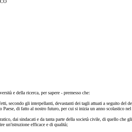
ICO
niversità e della ricerca, per sapere - premesso che:
tti, secondo gli interpellanti, devastanti dei tagli attuati a seguito del
o Paese, di fatto al nostro futuro, per cui si inizia un anno scolastico nel 
tico, dai sindacati e da tanta parte della società civile, di quello che g
re un'istruzione efficace e di qualità;