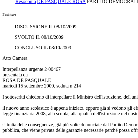
Resoconto
DE PASQUALE ROSA
PARTITO DEMOCRAT
Fasi iter:
DISCUSSIONE IL 08/10/2009
SVOLTO IL 08/10/2009
CONCLUSO IL 08/10/2009
Atto Camera
Interpellanza urgente 2-00467
presentata da
ROSA DE PASQUALE
martedì 15 settembre 2009, seduta n.214
I sottoscritti chiedono di interpellare il Ministro dell'istruzione, dell'u
il nuovo anno scolastico è appena iniziato, eppure già si vedono gli effe
legge finanziaria 2008, alla scuola, alla qualità dell'istruzione nel nostr
si tratta delle conseguenze, già più volte denunciate dal Partito Democra
pubblica, che viene privata delle garanzie necessarie perché possa offri