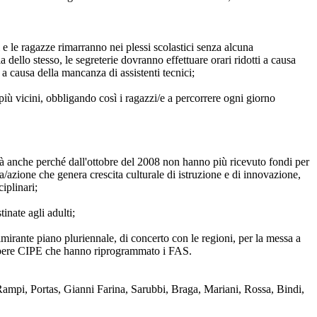
 e le ragazze rimarranno nei plessi scolastici senza alcuna
dello stesso, le segreterie dovranno effettuare orari ridotti a causa
 a causa della mancanza di assistenti tecnici;
più vicini, obbligando così i ragazzi/e a percorrere ogni giorno
ità anche perché dall'ottobre del 2008 non hanno più ricevuto fondi per
a/azione che genera crescita culturale di istruzione e di innovazione,
iplinari;
tinate agli adulti;
gimirante piano pluriennale, di concerto con le regioni, per la messa a
delibere CIPE che hanno riprogrammato i FAS.
ampi, Portas, Gianni Farina, Sarubbi, Braga, Mariani, Rossa, Bindi,