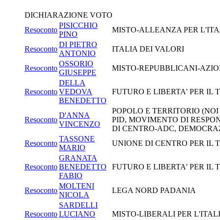
DICHIARAZIONE VOTO
PISICCHIO
Resoconto
MISTO-ALLEANZA PER L'ITA
PINO
DI PIETRO
Resoconto
ITALIA DEI VALORI
ANTONIO
OSSORIO
Resoconto
MISTO-REPUBBLICANI-AZIO
GIUSEPPE
DELLA
Resoconto
VEDOVA
FUTURO E LIBERTA' PER IL
BENEDETTO
POPOLO E TERRITORIO (NOI
D'ANNA
Resoconto
PID, MOVIMENTO DI RESPO
VINCENZO
DI CENTRO-ADC, DEMOCRAZ
TASSONE
Resoconto
UNIONE DI CENTRO PER IL 
MARIO
GRANATA
Resoconto
BENEDETTO
FUTURO E LIBERTA' PER IL
FABIO
MOLTENI
Resoconto
LEGA NORD PADANIA
NICOLA
SARDELLI
Resoconto
LUCIANO
MISTO-LIBERALI PER L'ITALI