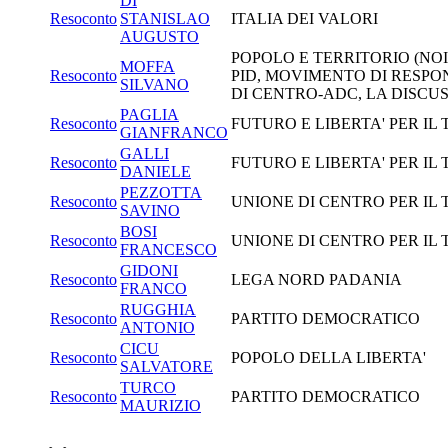
DI
Resoconto
STANISLAO
ITALIA DEI VALORI
AUGUSTO
POPOLO E TERRITORIO (NOI
MOFFA
Resoconto
PID, MOVIMENTO DI RESPO
SILVANO
DI CENTRO-ADC, LA DISCUS
PAGLIA
Resoconto
FUTURO E LIBERTA' PER IL
GIANFRANCO
GALLI
Resoconto
FUTURO E LIBERTA' PER IL
DANIELE
PEZZOTTA
Resoconto
UNIONE DI CENTRO PER IL
SAVINO
BOSI
Resoconto
UNIONE DI CENTRO PER IL
FRANCESCO
GIDONI
Resoconto
LEGA NORD PADANIA
FRANCO
RUGGHIA
Resoconto
PARTITO DEMOCRATICO
ANTONIO
CICU
Resoconto
POPOLO DELLA LIBERTA'
SALVATORE
TURCO
Resoconto
PARTITO DEMOCRATICO
MAURIZIO