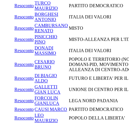
TURCO
Resoconto
PARTITO DEMOCRATICO
MAURIZIO
BORGHESI
Resoconto
ITALIA DEI VALORI
ANTONIO
CAMBURSANO
Resoconto
MISTO
RENATO
PISICCHIO
Resoconto
MISTO-ALLEANZA PER L'I
PINO
DONADI
Resoconto
ITALIA DEI VALORI
MASSIMO
POPOLO E TERRITORIO (NO
CESARIO
Resoconto
DOMANI-PID, MOVIMENTO 
BRUNO
ALLEANZA DI CENTRO-ADC
DI BIAGIO
Resoconto
FUTURO E LIBERTA' PER I
ALDO
GALLETTI
Resoconto
UNIONE DI CENTRO PER I
GIAN LUCA
FORCOLIN
Resoconto
LEGA NORD PADANIA
GIANLUCA
Resoconto
CAUSI MARCO
PARTITO DEMOCRATICO
LEO
Resoconto
POPOLO DELLA LIBERTA'
MAURIZIO