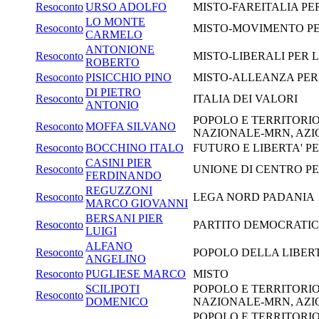
Resoconto
URSO ADOLFO
MISTO-FAREITALIA P
LO MONTE
Resoconto
MISTO-MOVIMENTO PE
CARMELO
ANTONIONE
Resoconto
MISTO-LIBERALI PER L
ROBERTO
Resoconto
PISICCHIO PINO
MISTO-ALLEANZA PER 
DI PIETRO
Resoconto
ITALIA DEI VALORI
ANTONIO
POPOLO E TERRITORIO
Resoconto
MOFFA SILVANO
NAZIONALE-MRN, AZI
Resoconto
BOCCHINO ITALO
FUTURO E LIBERTA' P
CASINI PIER
Resoconto
UNIONE DI CENTRO PE
FERDINANDO
REGUZZONI
Resoconto
LEGA NORD PADANIA
MARCO GIOVANNI
BERSANI PIER
Resoconto
PARTITO DEMOCRATI
LUIGI
ALFANO
Resoconto
POPOLO DELLA LIBERT
ANGELINO
Resoconto
PUGLIESE MARCO
MISTO
SCILIPOTI
POPOLO E TERRITORIO
Resoconto
DOMENICO
NAZIONALE-MRN, AZI
POPOLO E TERRITORIO