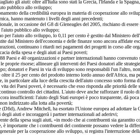
ato gli aiuti: oltre all'Italia sono stati la Grecia, l'Irlanda e la Spagna
iuto pubblico allo sviluppo;
onamento della credibilità europea in materia di cooperazione allo svilu
omica, hanno mantenuto i livelli degli anni precedenti;
azionale, in occasione del G8 di Gleneagles del 2005, rischiano di esse
 l'aiuto pubblico allo sviluppo;
iano per l'aiuto allo sviluppo, lo 0,11 per cento è gestito dal Ministero 
estite dal Ministero dell'economia e delle finanze sono ancora affidate e
razioni, continuano i ritardi nei pagamenti dei progetti in corso alle o
cacia della spesa e degli aiuti ai Paesi poveri;
, 88 Paesi e 40 organizzazioni e partner internazionali hanno convenuto su
e proprie risorse; allineare gli interventi dei Paesi donatori alle strateg
luppo; donatori e Paesi in via di sviluppo sono responsabili l'un l'altro, no
 oltre il 25 per cento del prodotto interno lordo annuo dell'Africa, ma p
ne, in particolare alla luce della crescita dell'aiuto concesso sotto forma d
ita dei Paesi poveri, è necessario che esso risponda alle priorità delle st
ontinuo controllo dei cittadini. L'aiuto deve anche rafforzare il ruolo di 
ncora insufficienti: l'aiuto degli Stati europei è poco trasparente, dà p
non indirizzato alla lotta alla povertà;
e (Dfid), Andrew Mitchell, ha esortato l'Unione europea ad adottare la 
degli aiuti e incoraggerà i partner internazionali ad aderirvi;
rente della spesa sugli aiuti, «in modo che ai contribuenti sia garantito 
, è importante che i contribuenti del continente possano vedere la differe
generale per la cooperazione allo sviluppo, si registra l'interruzione dell