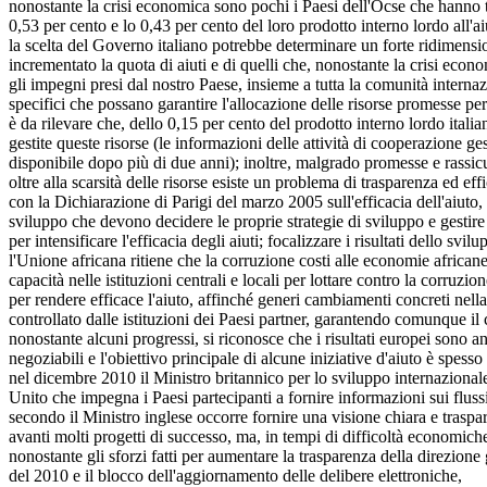
nonostante la crisi economica sono pochi i Paesi dell'Ocse che hanno tagli
0,53 per cento e lo 0,43 per cento del loro prodotto interno lordo all'a
la scelta del Governo italiano potrebbe determinare un forte ridimensi
incrementato la quota di aiuti e di quelli che, nonostante la crisi econ
gli impegni presi dal nostro Paese, insieme a tutta la comunità intern
specifici che possano garantire l'allocazione delle risorse promesse per
è da rilevare che, dello 0,15 per cento del prodotto interno lordo ital
gestite queste risorse (le informazioni delle attività di cooperazione g
disponibile dopo più di due anni); inoltre, malgrado promesse e rassicu
oltre alla scarsità delle risorse esiste un problema di trasparenza ed effi
con la Dichiarazione di Parigi del marzo 2005 sull'efficacia dell'aiuto
sviluppo che devono decidere le proprie strategie di sviluppo e gestire l
per intensificare l'efficacia degli aiuti; focalizzare i risultati dello svi
l'Unione africana ritiene che la corruzione costi alle economie africane
capacità nelle istituzioni centrali e locali per lottare contro la corruzio
per rendere efficace l'aiuto, affinché generi cambiamenti concreti nella v
controllato dalle istituzioni dei Paesi partner, garantendo comunque il c
nonostante alcuni progressi, si riconosce che i risultati europei sono a
negoziabili e l'obiettivo principale di alcune iniziative d'aiuto è spesso 
nel dicembre 2010 il Ministro britannico per lo sviluppo internazional
Unito che impegna i Paesi partecipanti a fornire informazioni sui flussi 
secondo il Ministro inglese occorre fornire una visione chiara e traspa
avanti molti progetti di successo, ma, in tempi di difficoltà economiche
nonostante gli sforzi fatti per aumentare la trasparenza della direzione 
del 2010 e il blocco dell'aggiornamento delle delibere elettroniche,