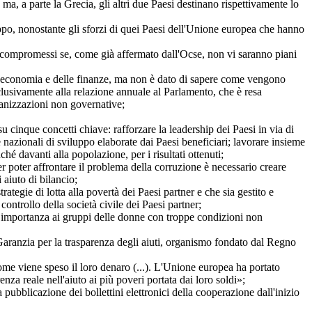
, ma, a parte la Grecia, gli altri due Paesi destinano rispettivamente lo
ppo, nonostante gli sforzi di quei Paesi dell'Unione europea che hanno
re compromessi se, come già affermato dall'Ocse, non vi saranno piani
dell'economia e delle finanze, ma non è dato di sapere come vengono
sclusivamente alla relazione annuale al Parlamento, che è resa
rganizzazioni non governative;
 cinque concetti chiave: rafforzare la leadership dei Paesi in via di
ie nazionali di sviluppo elaborate dai Paesi beneficiari; lavorare insieme
nché davanti alla popolazione, per i risultati ottenuti;
er poter affrontare il problema della corruzione è necessario creare
i aiuto di bilancio;
rategie di lotta alla povertà dei Paesi partner e che sia gestito e
controllo della società civile dei Paesi partner;
oca importanza ai gruppi delle donne con troppe condizioni non
Garanzia per la trasparenza degli aiuti, organismo fondato dal Regno
come viene speso il loro denaro (...). L'Unione europea ha portato
nza reale nell'aiuto ai più poveri portata dai loro soldi»;
a pubblicazione dei bollettini elettronici della cooperazione dall'inizio