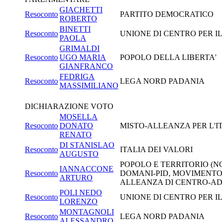
GIACHETTI
Resoconto
PARTITO DEMOCRATICO
ROBERTO
BINETTI
Resoconto
UNIONE DI CENTRO PER I
PAOLA
GRIMALDI
Resoconto
UGO MARIA
POPOLO DELLA LIBERTA'
GIANFRANCO
FEDRIGA
Resoconto
LEGA NORD PADANIA
MASSIMILIANO
DICHIARAZIONE VOTO
MOSELLA
Resoconto
DONATO
MISTO-ALLEANZA PER L'I
RENATO
DI STANISLAO
Resoconto
ITALIA DEI VALORI
AUGUSTO
POPOLO E TERRITORIO (NO
IANNACCONE
Resoconto
DOMANI-PID, MOVIMENTO 
ARTURO
ALLEANZA DI CENTRO-ADC
POLI NEDO
Resoconto
UNIONE DI CENTRO PER I
LORENZO
MONTAGNOLI
Resoconto
LEGA NORD PADANIA
ALESSANDRO