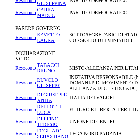
Resoconto
PARTITO DEMOCRATICO
GIUSEPPINA
CARRA
Resoconto
PARTITO DEMOCRATICO
MARCO
PARERE GOVERNO
RAVETTO
SOTTOSEGRETARIO DI STATO
Resoconto
LAURA
CONSIGLIO DEI MINISTRI )
DICHIARAZIONE
VOTO
TABACCI
Resoconto
MISTO-ALLEANZA PER L'ITA
BRUNO
INIZIATIVA RESPONSABILE (
RUVOLO
Resoconto
DOMANI-PID, MOVIMENTO D
GIUSEPPE
ALLEANZA DI CENTRO-ADC, 
DI GIUSEPPE
Resoconto
ITALIA DEI VALORI
ANITA
BELLOTTI
Resoconto
FUTURO E LIBERTA' PER L'I
LUCA
DELFINO
Resoconto
UNIONE DI CENTRO
TERESIO
FOGLIATO
Resoconto
LEGA NORD PADANIA
SEBASTIANO