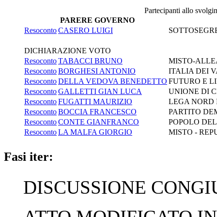
Partecipanti allo svolg
PARERE GOVERNO
Resoconto
CASERO LUIGI
SOTTOSEGRET
DICHIARAZIONE VOTO
Resoconto
TABACCI BRUNO
MISTO-ALLE
Resoconto
BORGHESI ANTONIO
ITALIA DEI 
Resoconto
DELLA VEDOVA BENEDETTO
FUTURO E LI
Resoconto
GALLETTI GIAN LUCA
UNIONE DI 
Resoconto
FUGATTI MAURIZIO
LEGA NORD
Resoconto
BOCCIA FRANCESCO
PARTITO DE
Resoconto
CONTE GIANFRANCO
POPOLO DEL
Resoconto
LA MALFA GIORGIO
MISTO - REP
Fasi iter:
DISCUSSIONE CONGIUN
ATTO MODIFICATO IN