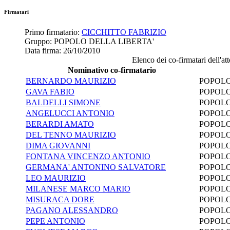
Firmatari
Primo firmatario:
CICCHITTO FABRIZIO
Gruppo:
POPOLO DELLA LIBERTA'
Data firma:
26/10/2010
Elenco dei co-firmatari dell'att
Nominativo co-firmatario
BERNARDO MAURIZIO
POPOLO
GAVA FABIO
POPOLO
BALDELLI SIMONE
POPOLO
ANGELUCCI ANTONIO
POPOLO
BERARDI AMATO
POPOLO
DEL TENNO MAURIZIO
POPOLO
DIMA GIOVANNI
POPOLO
FONTANA VINCENZO ANTONIO
POPOLO
GERMANA' ANTONINO SALVATORE
POPOLO
LEO MAURIZIO
POPOLO
MILANESE MARCO MARIO
POPOLO
MISURACA DORE
POPOLO
PAGANO ALESSANDRO
POPOLO
PEPE ANTONIO
POPOLO