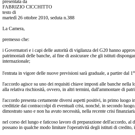
presentata da
FABRIZIO CICCHITTO
testo di
martedì 26 ottobre 2010, seduta n.388
La Camera,
premesso che:
i Governatori e i capi delle autorità di vigilanza del G20 hanno approv
patrimoniali delle banche, al fine di assicurare che gli istituti dispon
internazionale;
o
l'entrata in vigore delle nuove previsioni sarà graduale, a partire dal 1
l'accordo agisce su uno dei requisiti chiave imposti alle banche nella lor
alla relativa rischiosità, ovvero, in altri termini, dall'ammontare di pat
l'accordo presenta certamente diversi aspetti positivi, in primo luogo i
creditizie dai contraccolpi di eventuali crisi, nonché, in secondo luogo,
dimostrato sano e non ha avuto necessità, nella recente crisi finanziaria
nel corso del lungo e faticoso lavoro di preparazione dell'accordo, al di
possano in qualche modo limitare l'operatività degli istituti di credito,