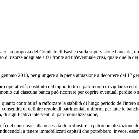
ato, su proposta del Comitato di Basilea sulla supervisione bancaria, un
gano di risorse adeguate a far fronte ad un'eventuale crisi, quale quella 
o
gennaio 2013, per giungere alla piena attuazione a decorrere dal 1
gen
o operatività, costituito dal rapporto tra il patrimonio di vigilanza ed il 
rimonio cui ciascuna banca può ricorrere per coprire eventuali perdite o sv
n quanto contribuirà a rafforzare la stabilità di lungo periodo dell'inter
 consentirà di definire regole di patrimoniali uniformi per tutte le banche
, di significativi interventi di patrimonializzazione;
 là del consenso sulla necessità di irrobustire la patrimonializzazione de
 inducendoli a tenere immobilizzati capitali che potrebbero, invece, essere 