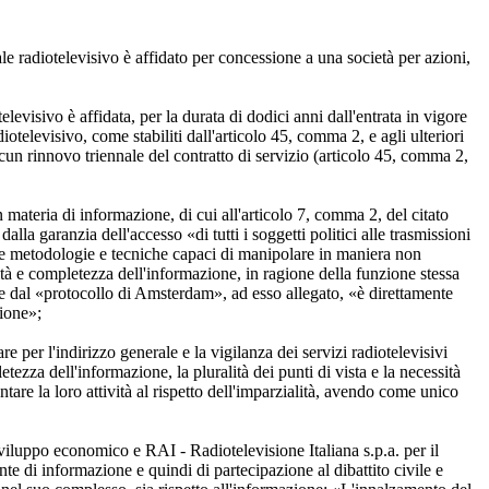
ale radiotelevisivo è affidato per concessione a una società per azioni,
evisivo è affidata, per la durata di dodici anni dall'entrata in vigore
iotelevisivo, come stabiliti dall'articolo 45, comma 2, e agli ulteriori
scun rinnovo triennale del contratto di servizio (articolo 45, comma 2,
 materia di informazione, di cui all'articolo 7, comma 2, del citato
lla garanzia dell'accesso «di tutti i soggetti politici alle trasmissioni
zzare metodologie e tecniche capaci di manipolare in maniera non
altà e completezza dell'informazione, in ragione della funzione stessa
6 e dal «protocollo di Amsterdam», ad esso allegato, «è direttamente
zione»;
 per l'indirizzo generale e la vigilanza dei servizi radiotelevisivi
za dell'informazione, la pluralità dei punti di vista e la necessità
entare la loro attività al rispetto dell'imparzialità, avendo come unico
sviluppo economico e RAI - Radiotelevisione Italiana s.p.a. per il
te di informazione e quindi di partecipazione al dibattito civile e