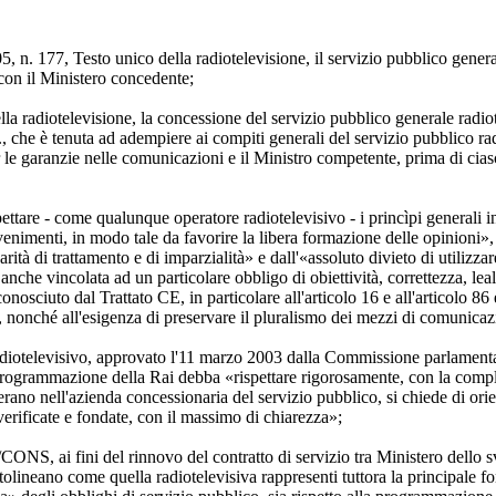
05, n. 177, Testo unico della radiotelevisione, il servizio pubblico gener
 con il Ministero concedente;
 radiotelevisione, la concessione del servizio pubblico generale radiotel
a., che è tenuta ad adempiere ai compiti generali del servizio pubblico rad
per le garanzie nelle comunicazioni e il Ministro competente, prima di cia
ttare - come qualunque operatore radiotelevisivo - i princìpi generali in
venimenti, in modo tale da favorire la libera formazione delle opinioni», da
arità di trattamento e di imparzialità» e dall'«assoluto divieto di utili
 anche vincolata ad un particolare obbligo di obiettività, correttezza, le
onosciuto dal Trattato CE, in particolare all'articolo 16 e all'articolo 8
tà, nonché all'esigenza di preservare il pluralismo dei mezzi di comunica
radiotelevisivo, approvato l'11 marzo 2003 dalla Commissione parlamentare
rogrammazione della Rai debba «rispettare rigorosamente, con la completez
 operano nell'azienda concessionaria del servizio pubblico, si chiede di ori
 verificate e fondate, con il massimo di chiarezza»;
/CONS, ai fini del rinnovo del contratto di servizio tra Ministero dello 
olineano come quella radiotelevisiva rappresenti tuttora la principale fon