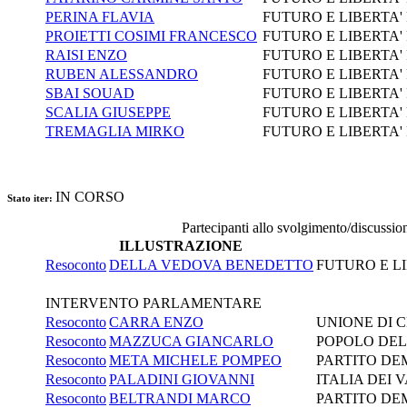
PERINA FLAVIA
FUTURO E LIBERTA' 
PROIETTI COSIMI FRANCESCO
FUTURO E LIBERTA' 
RAISI ENZO
FUTURO E LIBERTA' 
RUBEN ALESSANDRO
FUTURO E LIBERTA' 
SBAI SOUAD
FUTURO E LIBERTA' 
SCALIA GIUSEPPE
FUTURO E LIBERTA' 
TREMAGLIA MIRKO
FUTURO E LIBERTA' 
IN CORSO
Stato iter:
Partecipanti allo svolgimento/discussio
ILLUSTRAZIONE
Resoconto
DELLA VEDOVA BENEDETTO
FUTURO E LI
INTERVENTO PARLAMENTARE
Resoconto
CARRA ENZO
UNIONE DI 
Resoconto
MAZZUCA GIANCARLO
POPOLO DEL
Resoconto
META MICHELE POMPEO
PARTITO DE
Resoconto
PALADINI GIOVANNI
ITALIA DEI 
Resoconto
BELTRANDI MARCO
PARTITO DE