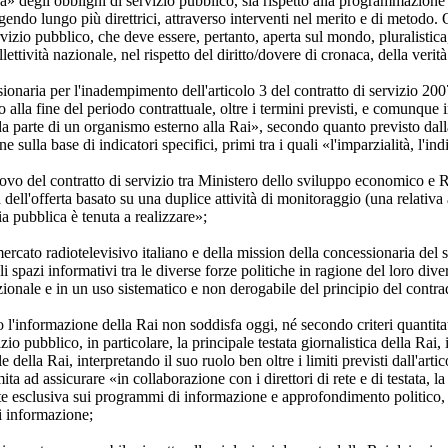
tiva» degli obblighi di servizio pubblico, sia rispetto alla programmazio
agendo lungo più direttrici, attraverso interventi nel merito e di metodo
ervizio pubblico, che deve essere, pertanto, aperta sul mondo, pluralistica,
ettività nazionale, nel rispetto del diritto/dovere di cronaca, della verità d
sionaria per l'inadempimento dell'articolo 3 del contratto di servizio 
o alla fine del periodo contrattuale, oltre i termini previsti, e comunque 
lo da parte di un organismo esterno alla Rai», secondo quanto previsto da
lla base di indicatori specifici, primi tra i quali «l'imparzialità, l'indi
novo del contratto di servizio tra Ministero dello sviluppo economico e R
 dell'offerta basato su una duplice attività di monitoraggio (una relativa 
a pubblica è tenuta a realizzare»;
 mercato radiotelevisivo italiano e della mission della concessionaria del 
i spazi informativi tra le diverse forze politiche in ragione del loro di
tituzionale e in un uso sistematico e non derogabile del principio del contra
 l'informazione della Rai non soddisfa oggi, né secondo criteri quantitativ
io pubblico, in particolare, la principale testata giornalistica della Rai, 
le della Rai, interpretando il suo ruolo ben oltre i limiti previsti dall'ar
mita ad assicurare «in collaborazione con i direttori di rete e di testata,
e esclusiva sui programmi di informazione e approfondimento politico, s
di informazione;