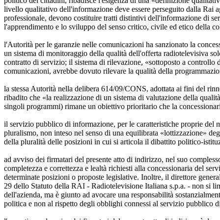
politico dei cittadini, ribadisce l'esigenza di una «definizione qualita
livello qualitativo dell'informazione deve essere perseguito dalla Rai 
professionale, devono costituire tratti distintivi dell'informazione di s
l'apprendimento e lo sviluppo del senso critico, civile ed etico della coll
l'Autorità per le garanzie nelle comunicazioni ha sanzionato la conces
un sistema di monitoraggio della qualità dell'offerta radiotelevisiva sol
contratto di servizio; il sistema di rilevazione, «sottoposto a control
comunicazioni, avrebbe dovuto rilevare la qualità della programmazione su
la stessa Autorità nella delibera 614/09/CONS, adottata ai fini del rin
ribadito che «la realizzazione di un sistema di valutazione della qualità
singoli programmi) rimane un obiettivo prioritario che la concessionari
il servizio pubblico di informazione, per le caratteristiche proprie del
pluralismo, non inteso nel senso di una equilibrata «lottizzazione» degl
della pluralità delle posizioni in cui si articola il dibattito politico-is
ad avviso dei firmatari del presente atto di indirizzo, nel suo complesso
completezza e correttezza e lealtà richiesti alla concessionaria del serviz
determinate posizioni o proposte legislative. Inoltre, il direttore genera
29 dello Statuto della RAI - Radiotelevisione Italiana s.p.a. - non si li
dell'azienda, ma è giunto ad avocare una responsabilità sostanzialment
politica e non al rispetto degli obblighi connessi al servizio pubblico 