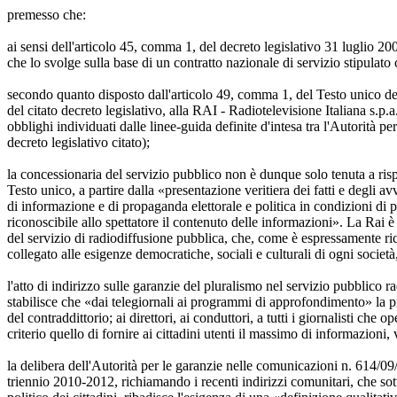
premesso che:
ai sensi dell'articolo 45, comma 1, del decreto legislativo 31 luglio 20
che lo svolge sulla base di un contratto nazionale di servizio stipulato
secondo quanto disposto dall'articolo 49, comma 1, del Testo unico della
del citato decreto legislativo, alla RAI - Radiotelevisione Italiana s.p.
obblighi individuati dalle linee-guida definite d'intesa tra l'Autorità 
decreto legislativo citato);
la concessionaria del servizio pubblico non è dunque solo tenuta a rispe
Testo unico, a partire dalla «presentazione veritiera dei fatti e degli av
di informazione e di propaganda elettorale e politica in condizioni di p
riconoscibile allo spettatore il contenuto delle informazioni». La Rai è
del servizio di radiodiffusione pubblica, che, come è espressamente ric
collegato alle esigenze democratiche, sociali e culturali di ogni socie
l'atto di indirizzo sulle garanzie del pluralismo nel servizio pubblico 
stabilisce che «dai telegiornali ai programmi di approfondimento» la p
del contraddittorio; ai direttori, ai conduttori, a tutti i giornalisti che
criterio quello di fornire ai cittadini utenti il massimo di informazioni,
la delibera dell'Autorità per le garanzie nelle comunicazioni n. 614/09
triennio 2010-2012, richiamando i recenti indirizzi comunitari, che sott