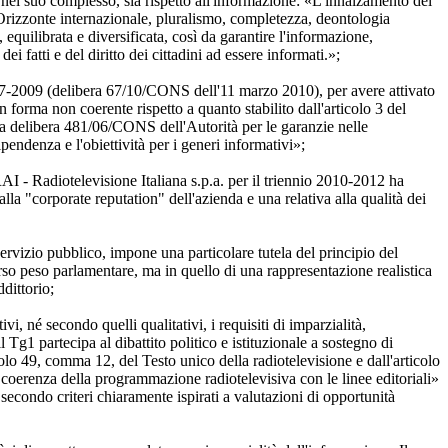
ne nel suo complesso, sia rispetto all'informazione: «L'innalzamento del
. Orizzonte internazionale, pluralismo, completezza, deontologia
 equilibrata e diversificata, così da garantire l'informazione,
ei fatti e del diritto dei cittadini ad essere informati.»;
2007-2009 (delibera 67/10/CONS dell'11 marzo 2010), per avere attivato
in forma non coerente rispetto a quanto stabilito dall'articolo 3 del
lla delibera 481/06/CONS dell'Autorità per le garanzie nelle
pendenza e l'obiettività per i generi informativi»;
AI - Radiotelevisione Italiana s.p.a. per il triennio 2010-2012 ha
alla "corporate reputation" dell'azienda e una relativa alla qualità dei
servizio pubblico, impone una particolare tutela del principio del
verso peso parlamentare, ma in quello di una rappresentazione realistica
ddittorio;
i, né secondo quelli qualitativi, i requisiti di imparzialità,
il Tg1 partecipa al dibattito politico e istituzionale a sostegno di
ticolo 49, comma 12, del Testo unico della radiotelevisione e dall'articolo
 la coerenza della programmazione radiotelevisiva con le linee editoriali»
econdo criteri chiaramente ispirati a valutazioni di opportunità