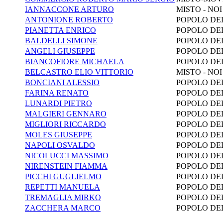
IANNACCONE ARTURO
MISTO - NO
ANTONIONE ROBERTO
POPOLO DEL
PIANETTA ENRICO
POPOLO DEL
BALDELLI SIMONE
POPOLO DEL
ANGELI GIUSEPPE
POPOLO DEL
BIANCOFIORE MICHAELA
POPOLO DEL
BELCASTRO ELIO VITTORIO
MISTO - NO
BONCIANI ALESSIO
POPOLO DEL
FARINA RENATO
POPOLO DEL
LUNARDI PIETRO
POPOLO DEL
MALGIERI GENNARO
POPOLO DEL
MIGLIORI RICCARDO
POPOLO DEL
MOLES GIUSEPPE
POPOLO DEL
NAPOLI OSVALDO
POPOLO DEL
NICOLUCCI MASSIMO
POPOLO DEL
NIRENSTEIN FIAMMA
POPOLO DEL
PICCHI GUGLIELMO
POPOLO DEL
REPETTI MANUELA
POPOLO DEL
TREMAGLIA MIRKO
POPOLO DEL
ZACCHERA MARCO
POPOLO DEL