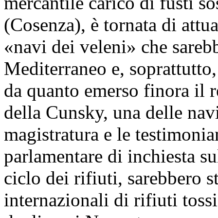
mercantile carico di fusti so
(Cosenza), è tornata di attua
«navi dei veleni» che sarebb
Mediterraneo e, soprattutto, 
da quanto emerso finora il r
della Cunsky, una delle navi
magistratura e le testimoni
parlamentare di inchiesta sul
ciclo dei rifiuti, sarebbero s
internazionali di rifiuti toss