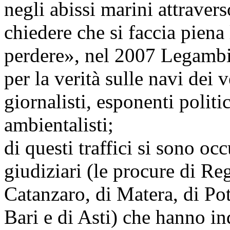
negli abissi marini attraver
chiedere che si faccia piena
perdere», nel 2007 Legambi
per la verità sulle navi dei v
giornalisti, esponenti politic
ambientalisti;
di questi traffici si sono oc
giudiziari (le procure di Re
Catanzaro, di Matera, di Pot
Bari e di Asti) che hanno in