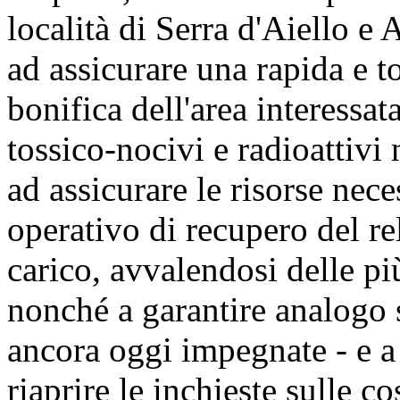
località di Serra d'Aiello e 
ad assicurare una rapida e t
bonifica dell'area interessata
tossico-nocivi e radioattivi
ad assicurare le risorse nec
operativo di recupero del re
carico, avvalendosi delle pi
nonché a garantire analogo s
ancora oggi impegnate - e a
riaprire le inchieste sulle c