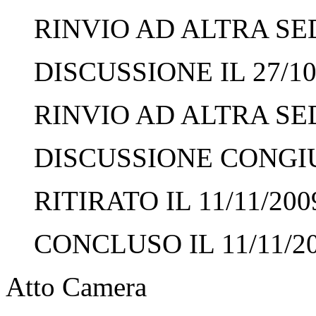
RINVIO AD ALTRA SED
DISCUSSIONE IL 27/10
RINVIO AD ALTRA SED
DISCUSSIONE CONGIUN
RITIRATO IL 11/11/200
CONCLUSO IL 11/11/2
Atto Camera