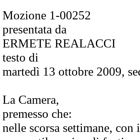
Mozione 1-00252
presentata da
ERMETE REALACCI
testo di
martedì 13 ottobre 2009, se
La Camera,
premesso che:
nelle scorsa settimane, con i