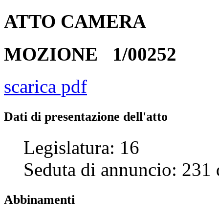
ATTO
CAMERA
MOZIONE
1/00252
scarica pdf
Dati di presentazione dell'atto
Legislatura:
16
Seduta di annuncio:
231
Abbinamenti