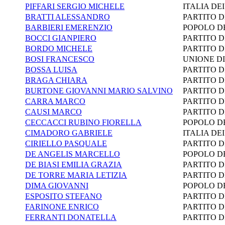
PIFFARI SERGIO MICHELE
ITALIA DE
BRATTI ALESSANDRO
PARTITO 
BARBIERI EMERENZIO
POPOLO DE
BOCCI GIANPIERO
PARTITO 
BORDO MICHELE
PARTITO 
BOSI FRANCESCO
UNIONE D
BOSSA LUISA
PARTITO 
BRAGA CHIARA
PARTITO 
BURTONE GIOVANNI MARIO SALVINO
PARTITO 
CARRA MARCO
PARTITO 
CAUSI MARCO
PARTITO 
CECCACCI RUBINO FIORELLA
POPOLO DE
CIMADORO GABRIELE
ITALIA DE
CIRIELLO PASQUALE
PARTITO 
DE ANGELIS MARCELLO
POPOLO DE
DE BIASI EMILIA GRAZIA
PARTITO 
DE TORRE MARIA LETIZIA
PARTITO 
DIMA GIOVANNI
POPOLO DE
ESPOSITO STEFANO
PARTITO 
FARINONE ENRICO
PARTITO 
FERRANTI DONATELLA
PARTITO 