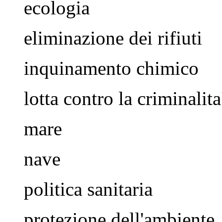
ecologia
eliminazione dei rifiuti
inquinamento chimico
lotta contro la criminalita
mare
nave
politica sanitaria
protezione dell'ambiente