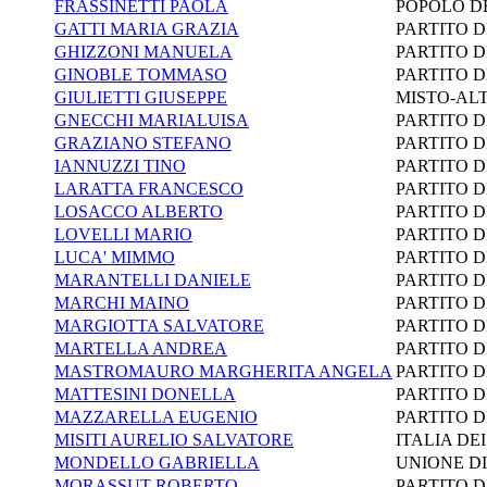
FRASSINETTI PAOLA
POPOLO DE
GATTI MARIA GRAZIA
PARTITO 
GHIZZONI MANUELA
PARTITO 
GINOBLE TOMMASO
PARTITO 
GIULIETTI GIUSEPPE
MISTO-AL
GNECCHI MARIALUISA
PARTITO 
GRAZIANO STEFANO
PARTITO 
IANNUZZI TINO
PARTITO 
LARATTA FRANCESCO
PARTITO 
LOSACCO ALBERTO
PARTITO 
LOVELLI MARIO
PARTITO 
LUCA' MIMMO
PARTITO 
MARANTELLI DANIELE
PARTITO 
MARCHI MAINO
PARTITO 
MARGIOTTA SALVATORE
PARTITO 
MARTELLA ANDREA
PARTITO 
MASTROMAURO MARGHERITA ANGELA
PARTITO 
MATTESINI DONELLA
PARTITO 
MAZZARELLA EUGENIO
PARTITO 
MISITI AURELIO SALVATORE
ITALIA DE
MONDELLO GABRIELLA
UNIONE D
MORASSUT ROBERTO
PARTITO 