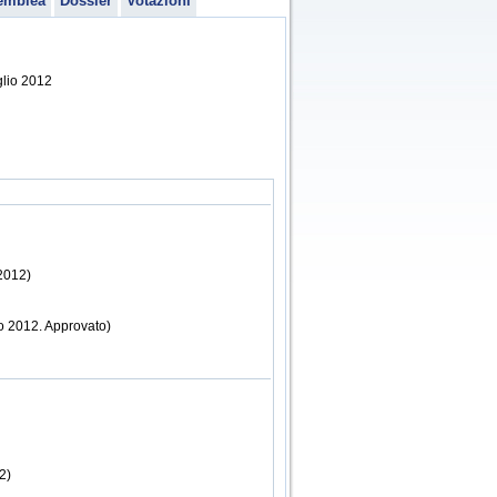
emblea
Dossier
Votazioni
glio 2012
2012)
no 2012. Approvato)
2)