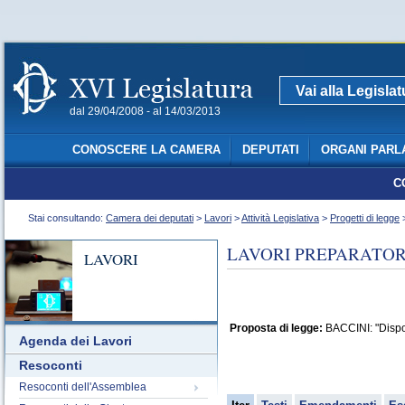
Vai alla Legisla
dal 29/04/2008 - al 14/03/2013
CONOSCERE LA CAMERA
DEPUTATI
ORGANI PARL
C
Stai consultando:
Camera dei deputati
>
Lavori
>
Attività Legislativa
>
Progetti di legge
>
LAVORI PREPARATORI
LAVORI
Proposta di legge:
BACCINI: "Disposi
Agenda dei Lavori
Resoconti
Resoconti dell'Assemblea