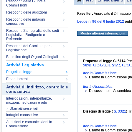
Iter
Testi
Emendamenti
Es
Resoconti delle Giunte e
Commissioni
Resoconti delle audizioni
Fase Iter:
Approvato il 24 maggio 
Resoconti delle indagini
Legge n. 96 del 6 luglio 2012
pubbl
conoscitive
Resoconti Stenografici delle sedi
Mostra ulteriori informazioni
Legislativa, Redigente e
Referente
Resoconti del Comitato per la
Legislazione
Bollettino degli Organi Collegiali
Proposta di legge C. 5114
Pres
Attività Legislativa
5098
,
C. 5123
,
C. 5127
,
C. 51
Progetti di legge
Iter in Commissione
Esame in Commissione (ini
Emendamenti
Iter in Assemblea
Attività di indirizzo, controllo e
Discussione in Assemblea (
conoscitiva
Interrogazioni, interpellanze,
mozioni, risoluzioni e odg
Ultimi atti presentati
Disegno di legge (
S. 3321
)
Tr
Indagini conoscitive
Audizioni e comunicazioni in
Commissione
Iter in Commissione
Esame in Commissione (iniz