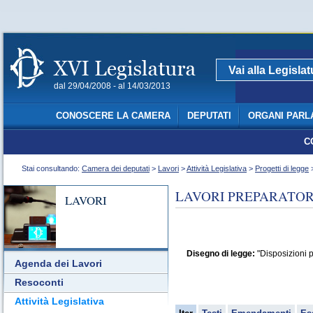
Vai alla Legisla
dal 29/04/2008 - al 14/03/2013
CONOSCERE LA CAMERA
DEPUTATI
ORGANI PARL
C
Stai consultando:
Camera dei deputati
>
Lavori
>
Attività Legislativa
>
Progetti di legge
>
LAVORI PREPARATORI
LAVORI
Disegno di legge:
"Disposizioni p
Agenda dei Lavori
Resoconti
Attività Legislativa