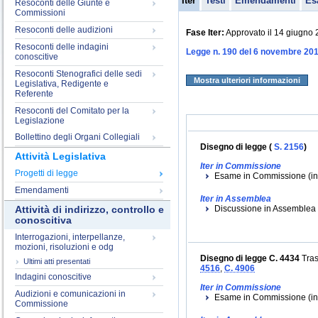
Iter
Testi
Emendamenti
Es
Resoconti delle Giunte e
Commissioni
Resoconti delle audizioni
Fase Iter:
Approvato il 14 giugno 
Resoconti delle indagini
Legge n. 190 del 6 novembre 20
conoscitive
Resoconti Stenografici delle sedi
Mostra ulteriori informazioni
Legislativa, Redigente e
Referente
Resoconti del Comitato per la
Legislazione
Bollettino degli Organi Collegiali
Disegno di legge (
S. 2156
)
Attività Legislativa
Iter in Commissione
Progetti di legge
Esame in Commissione (ini
Emendamenti
Iter in Assemblea
Discussione in Assemblea (
Attività di indirizzo, controllo e
conoscitiva
Interrogazioni, interpellanze,
mozioni, risoluzioni e odg
Disegno di legge C. 4434
Tras
Ultimi atti presentati
4516
,
C. 4906
Indagini conoscitive
Iter in Commissione
Audizioni e comunicazioni in
Esame in Commissione (iniz
Commissione