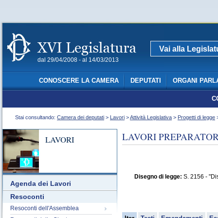
Vai alla Legisla
dal 29/04/2008 - al 14/03/2013
CONOSCERE LA CAMERA
DEPUTATI
ORGANI PARL
C
Stai consultando:
Camera dei deputati
>
Lavori
>
Attività Legislativa
>
Progetti di legge
>
LAVORI PREPARATORI
LAVORI
Disegno di legge:
S. 2156 - "Dis
Agenda dei Lavori
Resoconti
Resoconti dell'Assemblea