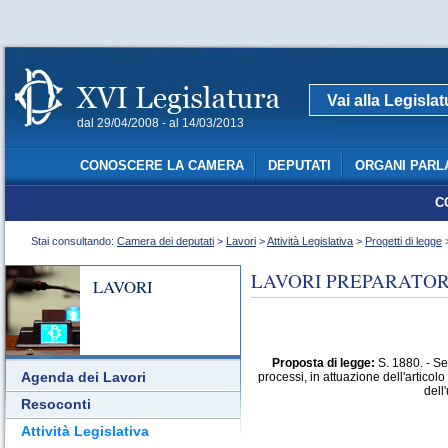
Vai alla Legisla
dal 29/04/2008 - al 14/03/2013
CONOSCERE LA CAMERA
DEPUTATI
ORGANI PARL
C
Stai consultando:
Camera dei deputati
>
Lavori
>
Attività Legislativa
>
Progetti di legge
>
LAVORI PREPARATORI
LAVORI
Proposta di legge:
S. 1880. - Se
Agenda dei Lavori
processi, in attuazione dell'articol
dell
Resoconti
Attività Legislativa