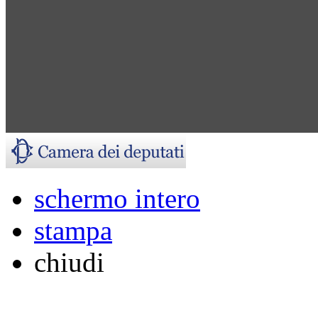
schermo intero
stampa
chiudi